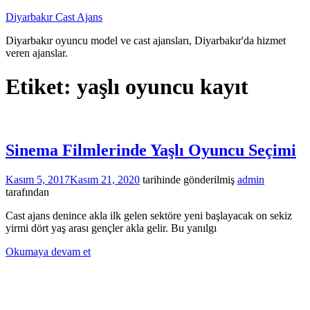
İçeriğe
Diyarbakır Cast Ajans
atla
Diyarbakır oyuncu model ve cast ajansları, Diyarbakır'da hizmet
veren ajanslar.
Etiket:
yaşlı oyuncu kayıt
Sinema Filmlerinde Yaşlı Oyuncu Seçimi
Kasım 5, 2017
Kasım 21, 2020
tarihinde gönderilmiş
admin
tarafından
Cast ajans denince akla ilk gelen sektöre yeni başlayacak on sekiz
yirmi dört yaş arası gençler akla gelir. Bu yanılgı
Okumaya devam et