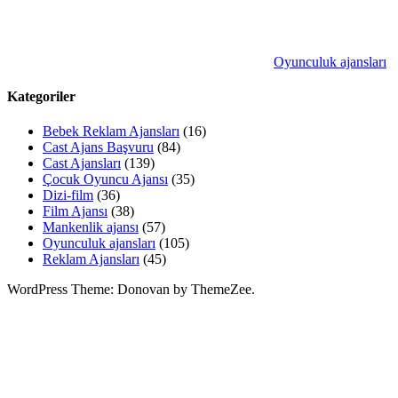
Oyunculuk ajansları
Kategoriler
Bebek Reklam Ajansları
(16)
Cast Ajans Başvuru
(84)
Cast Ajansları
(139)
Çocuk Oyuncu Ajansı
(35)
Dizi-film
(36)
Film Ajansı
(38)
Mankenlik ajansı
(57)
Oyunculuk ajansları
(105)
Reklam Ajansları
(45)
WordPress Theme: Donovan by ThemeZee.