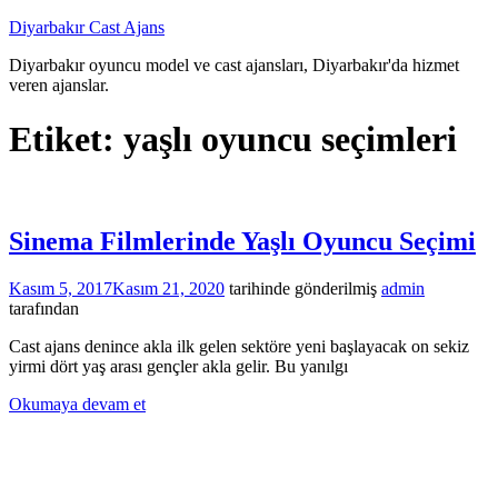
İçeriğe
Diyarbakır Cast Ajans
atla
Diyarbakır oyuncu model ve cast ajansları, Diyarbakır'da hizmet
veren ajanslar.
Etiket:
yaşlı oyuncu seçimleri
Sinema Filmlerinde Yaşlı Oyuncu Seçimi
Kasım 5, 2017
Kasım 21, 2020
tarihinde gönderilmiş
admin
tarafından
Cast ajans denince akla ilk gelen sektöre yeni başlayacak on sekiz
yirmi dört yaş arası gençler akla gelir. Bu yanılgı
Okumaya devam et