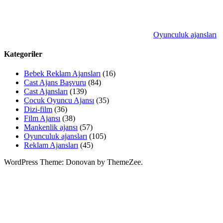
Oyunculuk ajansları
Kategoriler
Bebek Reklam Ajansları
(16)
Cast Ajans Başvuru
(84)
Cast Ajansları
(139)
Çocuk Oyuncu Ajansı
(35)
Dizi-film
(36)
Film Ajansı
(38)
Mankenlik ajansı
(57)
Oyunculuk ajansları
(105)
Reklam Ajansları
(45)
WordPress Theme: Donovan by ThemeZee.