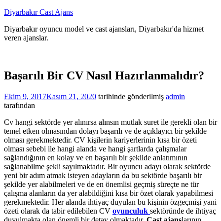
İçeriğe
Diyarbakır Cast Ajans
atla
Diyarbakır oyuncu model ve cast ajansları, Diyarbakır'da hizmet
veren ajanslar.
Başarılı Bir CV Nasıl Hazırlanmalıdır?
Ekim 9, 2017
Kasım 21, 2020
tarihinde gönderilmiş
admin
tarafından
Cv hangi sektörde yer alınırsa alınsın mutlak suret ile gerekli olan bir
temel etken olmasından dolayı başarılı ve de açıklayıcı bir şekilde
olması gerekmektedir. CV kişilerin kariyerlerinin kısa bir özeti
olması sebebi ile hangi alanda ve hangi şartlarda çalışmalar
sağlandığının en kolay ve en başarılı bir şekilde anlatımının
sağlanabilme şekli sayılmaktadır. Bir oyuncu adayı olarak sektörde
yeni bir adım atmak isteyen adayların da bu sektörde başarılı bir
şekilde yer alabilmeleri ve de en önemlisi geçmiş süreçte ne tür
çalışma alanların da yer alabildiğini kısa bir özet olarak yapabilmesi
gerekmektedir. Her alanda ihtiyaç duyulan bu kişinin özgeçmişi yani
özeti olarak da tabir edilebilen CV
oyunculuk
sektöründe de ihtiyaç
duyulmakta olan önemli bir detay olmaktadır.
Cast ajans
larının