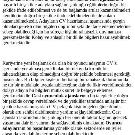
başarılı bir şekilde adaylara sağlamış olduğu eğitimlerin doğru bir
şekilde ifade edilebilmesi ve de bu bağlamda artılar kazanabilmeleri
kendilerini doğru bir şekilde ifade edebilmeleri ile de anlam
kazanabilmektedir. Adayların CV hazırlaması aşamasında gergin
olmaları gerekli olan bilgileri doğru bir şekilde ifade edememelerine
sebep olabileceği için bu süreçte kişinin rahatsızlık duymaması
gerekmektedir. Kolay ve anlaşılır bir dil ile bilgileri hazırlayabilmek
gerekmektedir.
Kariyerine yeni başlamak da olan bir oyuncu adayının CV’si
içerisinde yer alması gerekli olan bir detay da kronik bir
rahatsızlığının olup olmadığını doğru bir şekilde belirtmesi gerektiği
hususudur. Bu bilgiler kişilerin herhangi bir rahatsızlık durumunda
ne tür bir müdahale uygulanabileceğine dair de fikir verebilmesinden
dolayı adayın bu bilgileri mutlak suret ile belgeye eklemesi
gerekmektedir.
Cast oyunculuk ajansları
nın bu taleplerine doğru
bir şekilde cevap verebilmek ve de yetkililer tarafında anlaşılır bir
şekilde hazırlanmış olan CV pek çok kişinin geleceğine dönük
olarak artı sahibi olabilmesine yardım sağlayabilmektedir. Cast
ajansları tarafından almış olduğu her önemli faktör kişinin gelecek
yaşamına dair bir yatırım da sağlayabilmiş olmaktadır.
Oyuncu
adayları
nın bu başarılarına yönelik olarak sektörlerde en iyiler
arasında yer alabilmelerine sebep olabilmektedir.