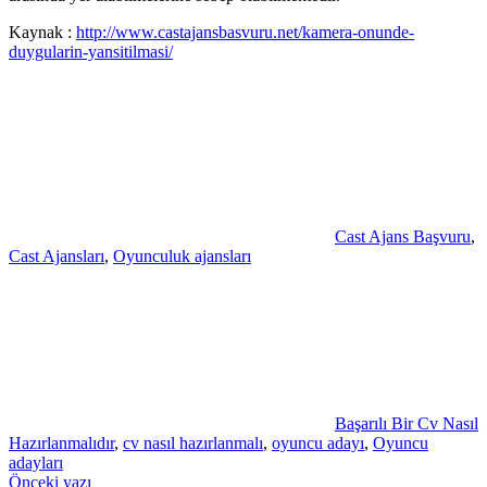
Kaynak :
http://www.castajansbasvuru.net/kamera-onunde-
duygularin-yansitilmasi/
Cast Ajans Başvuru
,
Cast Ajansları
,
Oyunculuk ajansları
Başarılı Bir Cv Nasıl
Hazırlanmalıdır
,
cv nasıl hazırlanmalı
,
oyuncu adayı
,
Oyuncu
adayları
Yazı
Önceki yazı