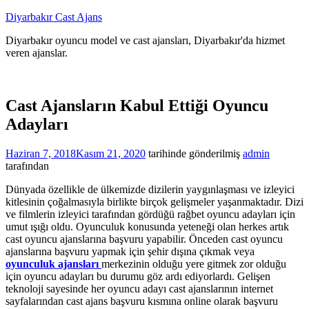
İçeriğe
Diyarbakır Cast Ajans
atla
Diyarbakır oyuncu model ve cast ajansları, Diyarbakır'da hizmet
veren ajanslar.
Cast Ajansların Kabul Ettiği Oyuncu
Adayları
Haziran 7, 2018
Kasım 21, 2020
tarihinde gönderilmiş
admin
tarafından
Dünyada özellikle de ülkemizde dizilerin yaygınlaşması ve izleyici
kitlesinin çoğalmasıyla birlikte birçok gelişmeler yaşanmaktadır. Dizi
ve filmlerin izleyici tarafından gördüğü rağbet oyuncu adayları için
umut ışığı oldu. Oyunculuk konusunda yeteneği olan herkes artık
cast oyuncu ajanslarına başvuru yapabilir. Önceden cast oyuncu
ajanslarına başvuru yapmak için şehir dışına çıkmak veya
oyunculuk ajansları
merkezinin olduğu yere gitmek zor olduğu
için oyuncu adayları bu durumu göz ardı ediyorlardı. Gelişen
teknoloji sayesinde her oyuncu adayı cast ajanslarının internet
sayfalarından cast ajans başvuru kısmına online olarak başvuru