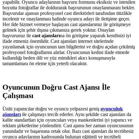
yapabilir. Oyuncu adaylarının başvuru formunu eksiksiz ve istenilen
boyutta fotoğraflar ile doldurarak başvurunun onaylanmasını bekler.
Başvurular ajansın profesyonel cast direktörleri tarafından titizlikle
incelenir ve onaylanması halinde oyuncu adayı ile iletişime geçer.
Her ilde hizmet vermeye başlayan cast ajanslarımız ile görüşmeye
gelmek için şehir dışına çıkmanıza gerek yoktur. Onaylan
başvurunuz ile
cast ajansları
na ön görüşme yaparak kendinizi iyi
ifade etmeniz önemlidir. Cast ajansları internet sitelerinde
yayınlamak için oyuncunun tam bilgilerini ve doğru açıdan çekilmiş
profesyonel fotoğraflarını alırlar. Oyuncunun kedini ifade etmede
kullandığı beden dili ve yüz mimikleri akıcı konuşmasıyla
tamamlaması ön eleme için yeterli olacaktır.
Oyuncunun Doğru Cast Ajansı İle
Çalışması
Ünlü yapımcılar doğru ve oyuncu yelpazesi geniş
oyunculuk
ajansları
ile çalışmayı tercih ederler. Aynı şekilde cast ajansları da
kalite standartları için oyuncuları veya mankenlerini iyi yapımcı ve
reklam şirketlerine yönlendirir. Cast ajansı her zaman oyuncusunun
yanındadır ve başarısına ortak olur. Bazı cast ajansları da tecrübesiz
oyuncu adaylarının kadrosunda bulunan eğitimli ve tecrübeli