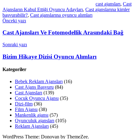
cast ajansları
,
Cast
Ajansların Kabul Ettiği Oyuncu Adayları
,
Cast ajanslarına kimler
başvurabilir?
,
Cast ajanslarına oyuncu alımları
Yazı
Önceki yazı
gezinmesi
Cast Ajansları Ve Fotomodellik Arasındaki Bağ
Sonraki yazı
Bizim Hikaye Dizisi Oyuncu Alımları
Kategoriler
Bebek Reklam Ajansları
(16)
Cast Ajans Başvuru
(84)
Cast Ajansları
(139)
Çocuk Oyuncu Ajansı
(35)
Dizi-film
(36)
Film Ajansı
(38)
Mankenlik ajansı
(57)
Oyunculuk ajansları
(105)
Reklam Ajansları
(45)
WordPress Theme: Donovan by ThemeZee.