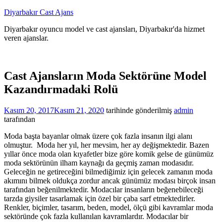
İçeriğe
Diyarbakır Cast Ajans
atla
Diyarbakır oyuncu model ve cast ajansları, Diyarbakır'da hizmet
veren ajanslar.
Cast Ajansların Moda Sektörüne Model
Kazandırmadaki Rolü
Kasım 20, 2017
Kasım 21, 2020
tarihinde gönderilmiş
admin
tarafından
Moda başta bayanlar olmak üzere çok fazla insanın ilgi alanı
olmuştur. Moda her yıl, her mevsim, her ay değişmektedir. Bazen
yıllar önce moda olan kıyafetler bize göre komik gelse de günümüz
moda sektörünün ilham kaynağı da geçmiş zaman modasıdır.
Geleceğin ne getireceğini bilmediğimiz için gelecek zamanın moda
akımını bilmek oldukça zordur ancak günümüz modası birçok insan
tarafından beğenilmektedir. Modacılar insanların beğenebileceği
tarzda giysiler tasarlamak için özel bir çaba sarf etmektedirler.
Renkler, biçimler, tasarım, beden, model, ölçü gibi kavramlar moda
sektöründe çok fazla kullanılan kavramlardır. Modacılar bir