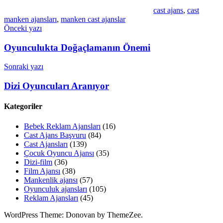
cast ajans
,
cast
manken ajansları
,
manken cast ajanslar
Yazı
Önceki yazı
gezinmesi
Oyunculukta Doğaçlamanın Önemi
Sonraki yazı
Dizi Oyuncuları Aranıyor
Kategoriler
Bebek Reklam Ajansları
(16)
Cast Ajans Başvuru
(84)
Cast Ajansları
(139)
Çocuk Oyuncu Ajansı
(35)
Dizi-film
(36)
Film Ajansı
(38)
Mankenlik ajansı
(57)
Oyunculuk ajansları
(105)
Reklam Ajansları
(45)
WordPress Theme: Donovan by ThemeZee.