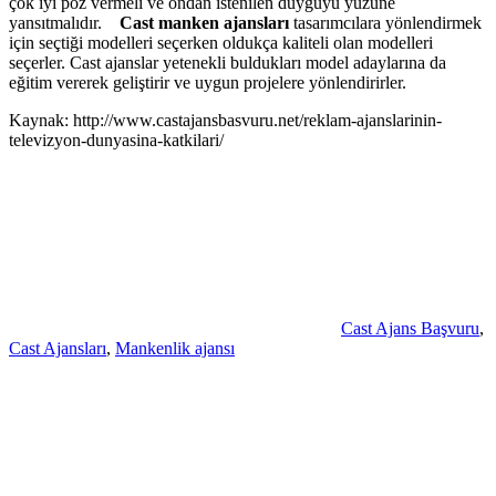
çok iyi poz vermeli ve ondan istenilen duyguyu yüzüne
yansıtmalıdır.
Cast manken ajansları
tasarımcılara yönlendirmek
için seçtiği modelleri seçerken oldukça kaliteli olan modelleri
seçerler. Cast ajanslar yetenekli buldukları model adaylarına da
eğitim vererek geliştirir ve uygun projelere yönlendirirler.
Kaynak: http://www.castajansbasvuru.net/reklam-ajanslarinin-
televizyon-dunyasina-katkilari/
Cast Ajans Başvuru
,
Cast Ajansları
,
Mankenlik ajansı