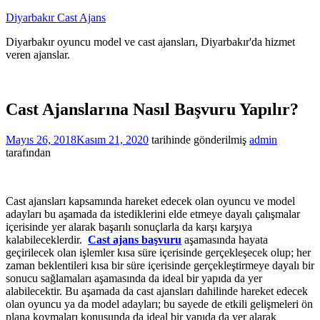
İçeriğe
Diyarbakır Cast Ajans
atla
Diyarbakır oyuncu model ve cast ajansları, Diyarbakır'da hizmet
veren ajanslar.
Cast Ajanslarına Nasıl Başvuru Yapılır?
Mayıs 26, 2018
Kasım 21, 2020
tarihinde gönderilmiş
admin
tarafından
Cast ajansları kapsamında hareket edecek olan oyuncu ve model
adayları bu aşamada da istediklerini elde etmeye dayalı çalışmalar
içerisinde yer alarak başarılı sonuçlarla da karşı karşıya
kalabileceklerdir.
Cast ajans başvuru
aşamasında hayata
geçirilecek olan işlemler kısa süre içerisinde gerçekleşecek olup; her
zaman beklentileri kısa bir süre içerisinde gerçekleştirmeye dayalı bir
sonucu sağlamaları aşamasında da ideal bir yapıda da yer
alabilecektir. Bu aşamada da cast ajansları dahilinde hareket edecek
olan oyuncu ya da model adayları; bu sayede de etkili gelişmeleri ön
plana koymaları konusunda da ideal bir yapıda da yer alarak