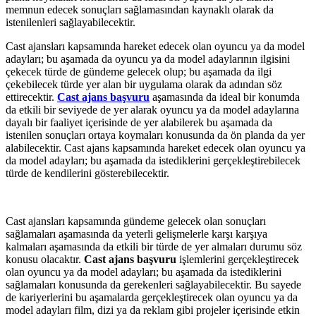
memnun edecek sonuçları sağlamasından kaynaklı olarak da
istenilenleri sağlayabilecektir.
Cast ajansları kapsamında hareket edecek olan oyuncu ya da model
adayları; bu aşamada da oyuncu ya da model adaylarının ilgisini
çekecek türde de gündeme gelecek olup; bu aşamada da ilgi
çekebilecek türde yer alan bir uygulama olarak da adından söz
ettirecektir.
Cast ajans başvuru
aşamasında da ideal bir konumda
da etkili bir seviyede de yer alarak oyuncu ya da model adaylarına
dayalı bir faaliyet içerisinde de yer alabilerek bu aşamada da
istenilen sonuçları ortaya koymaları konusunda da ön planda da yer
alabilecektir. Cast ajans kapsamında hareket edecek olan oyuncu ya
da model adayları; bu aşamada da istediklerini gerçekleştirebilecek
türde de kendilerini gösterebilecektir.
Cast ajansları kapsamında gündeme gelecek olan sonuçları
sağlamaları aşamasında da yeterli gelişmelerle karşı karşıya
kalmaları aşamasında da etkili bir türde de yer almaları durumu söz
konusu olacaktır.
Cast ajans başvuru
işlemlerini gerçekleştirecek
olan oyuncu ya da model adayları; bu aşamada da istediklerini
sağlamaları konusunda da gerekenleri sağlayabilecektir. Bu sayede
de kariyerlerini bu aşamalarda gerçekleştirecek olan oyuncu ya da
model adayları film, dizi ya da reklam gibi projeler içerisinde etkin