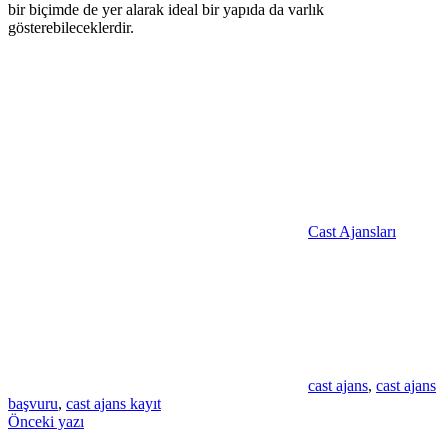
bir biçimde de yer alarak ideal bir yapıda da varlık
gösterebileceklerdir.
Cast Ajansları
cast ajans
,
cast ajans
başvuru
,
cast ajans kayıt
Yazı
Önceki yazı