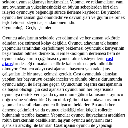
sektöre uyum sağlamayı bırakmazlar. Yapımcı ve reklamcıların yanı
sıra oyuncunun yükselmesindeki en büyün sebeplerden biri olan
izleyici oyuncuyu beğendiği sürece ilerleme kaydeder. Bu yüzden
oyuncu her zaman göz önündedir ve davranışları ve giyimi ile örnek
teşkil etmesi izleyici açısından önemlidir.
Oyunculuğa Geçiş İşlemleri
Oyuncu adaylarının sektörde yer edinmesi ve her zaman sektörde
adından söz ettirmesi kolay değildir. Oyuncu adayının tek başına
yapımcılar tarafından keşfedilmeyi beklemesi oyunculuk kariyerinin
başlamadan bitmesi demektir. Hem teknolojinin ilerlemesi hem de
oyuncu adaylarının çoğalması oyuncu olmak isteyenlerin
cast
ajans
ları desteği olmadan sektörde kalıcı olması pek mümkün
olmuyor. Oyuncu adayı cast ajansına başvuru yaparak ajans
çalışanları ile bir araya gelmesi gerekir. Cast oyunculuk ajansları
yapılan her başvuruyu özenle inceler ve olumlu olması durumunda
oyuncu adayı ile iletişime geçer. Oyuncunun başarısı cast ajansının
da başarı olacağı için cast ajansları oyuncunun her başarısında
oyuncuya destek verir ya da oyuncunun eğitimi konusunda oyuncu
doğru yöne yönlendirir. Oyunculuk eğitimini tamamlayan oyuncu
yapımcılar tarafından oyuncu ihtiyacını beklerler. Bu arada her
deneme çekimleri ya da oyuncu eksikliği olan küçük rollerde
bulunarak tecrübe kazanır. Yapımcılar oyuncu ihtiyaçlarını aradıkları
rolün karakterinin özelliklerini taşıyan oyuncu adaylarını cast
ajansları aracılığı ile tanırlar.
Cast ajans
ı oyuncu ile yapacağı