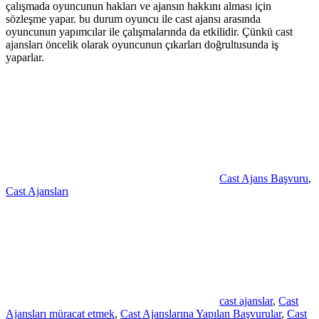
çalışmada oyuncunun hakları ve ajansın hakkını alması için
sözleşme yapar. bu durum oyuncu ile cast ajansı arasında
oyuncunun yapımcılar ile çalışmalarında da etkilidir. Çünkü cast
ajansları öncelik olarak oyuncunun çıkarları doğrultusunda iş
yaparlar.
Cast Ajans Başvuru
,
Cast Ajansları
cast ajanslar
,
Cast
Ajansları müracat etmek
,
Cast Ajanslarına Yapılan Başvurular
,
Cast