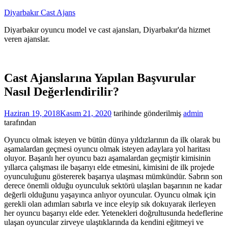
İçeriğe
Diyarbakır Cast Ajans
atla
Diyarbakır oyuncu model ve cast ajansları, Diyarbakır'da hizmet
veren ajanslar.
Cast Ajanslarına Yapılan Başvurular
Nasıl Değerlendirilir?
Haziran 19, 2018
Kasım 21, 2020
tarihinde gönderilmiş
admin
tarafından
Oyuncu olmak isteyen ve bütün dünya yıldızlarının da ilk olarak bu
aşamalardan geçmesi oyuncu olmak isteyen adaylara yol haritası
oluyor. Başarılı her oyuncu bazı aşamalardan geçmiştir kimisinin
yıllarca çalışması ile başarıyı elde etmesini, kimisini de ilk projede
oyunculuğunu göstererek başarıya ulaşması mümkündür. Sabrın son
derece önemli olduğu oyunculuk sektörü ulaşılan başarının ne kadar
değerli olduğunu yaşayınca anlıyor oyuncular. Oyuncu olmak için
gerekli olan adımları sabırla ve ince eleyip sık dokuyarak ilerleyen
her oyuncu başarıyı elde eder. Yetenekleri doğrultusunda hedeflerine
ulaşan oyuncular zirveye ulaştıklarında da kendini eğitmeyi ve