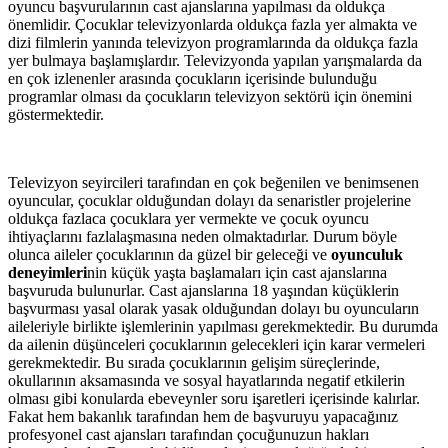
oyuncu başvurularının cast ajanslarına yapılması da oldukça
önemlidir. Çocuklar televizyonlarda oldukça fazla yer almakta ve
dizi filmlerin yanında televizyon programlarında da oldukça fazla
yer bulmaya başlamışlardır. Televizyonda yapılan yarışmalarda da
en çok izlenenler arasında çocukların içerisinde bulunduğu
programlar olması da çocukların televizyon sektörü için önemini
göstermektedir.
Televizyon seyircileri tarafından en çok beğenilen ve benimsenen
oyuncular, çocuklar olduğundan dolayı da senaristler projelerine
oldukça fazlaca çocuklara yer vermekte ve çocuk oyuncu
ihtiyaçlarını fazlalaşmasına neden olmaktadırlar. Durum böyle
olunca aileler çocuklarının da güzel bir geleceği ve
oyunculuk
deneyimleri
nin küçük yaşta başlamaları için cast ajanslarına
başvuruda bulunurlar. Cast ajanslarına 18 yaşından küçüklerin
başvurması yasal olarak yasak olduğundan dolayı bu oyuncuların
aileleriyle birlikte işlemlerinin yapılması gerekmektedir. Bu durumda
da ailenin düşünceleri çocuklarının gelecekleri için karar vermeleri
gerekmektedir. Bu sırada çocuklarının gelişim süreçlerinde,
okullarının aksamasında ve sosyal hayatlarında negatif etkilerin
olması gibi konularda ebeveynler soru işaretleri içerisinde kalırlar.
Fakat hem bakanlık tarafından hem de başvuruyu yapacağınız
profesyonel cast ajansları tarafından çocuğunuzun hakları