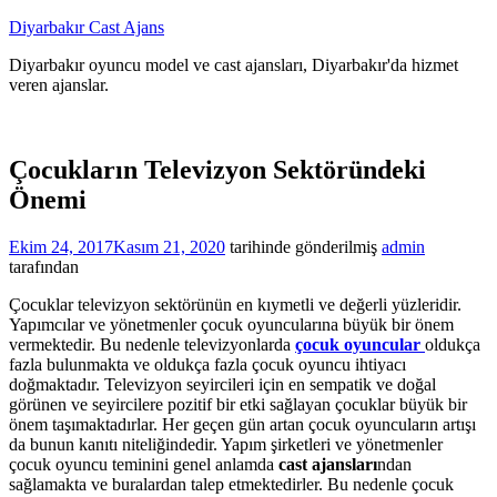
İçeriğe
Diyarbakır Cast Ajans
atla
Diyarbakır oyuncu model ve cast ajansları, Diyarbakır'da hizmet
veren ajanslar.
Çocukların Televizyon Sektöründeki
Önemi
Ekim 24, 2017
Kasım 21, 2020
tarihinde gönderilmiş
admin
tarafından
Çocuklar televizyon sektörünün en kıymetli ve değerli yüzleridir.
Yapımcılar ve yönetmenler çocuk oyuncularına büyük bir önem
vermektedir. Bu nedenle televizyonlarda
çocuk oyuncular
oldukça
fazla bulunmakta ve oldukça fazla çocuk oyuncu ihtiyacı
doğmaktadır. Televizyon seyircileri için en sempatik ve doğal
görünen ve seyircilere pozitif bir etki sağlayan çocuklar büyük bir
önem taşımaktadırlar. Her geçen gün artan çocuk oyuncuların artışı
da bunun kanıtı niteliğindedir. Yapım şirketleri ve yönetmenler
çocuk oyuncu teminini genel anlamda
cast ajansları
ndan
sağlamakta ve buralardan talep etmektedirler. Bu nedenle çocuk