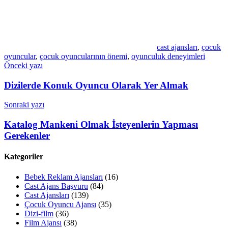
cast ajansları
,
çocuk
oyuncular
,
çocuk oyuncularının önemi
,
oyunculuk deneyimleri
Yazı
Önceki yazı
gezinmesi
Dizilerde Konuk Oyuncu Olarak Yer Almak
Sonraki yazı
Katalog Mankeni Olmak İsteyenlerin Yapması
Gerekenler
Kategoriler
Bebek Reklam Ajansları
(16)
Cast Ajans Başvuru
(84)
Cast Ajansları
(139)
Çocuk Oyuncu Ajansı
(35)
Dizi-film
(36)
Film Ajansı
(38)