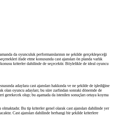
 zamanda da oyunculuk performanslarının ne şekilde gerçekleşeceği
 seçenekleri ifade etme konusunda cast ajansları ön planda varlık
 konusu kriterler dahilinde de seçecektir. Böylelikle de ideal oyuncu
nasında adaylara cast ajansları hakkında ve ne şekilde de işlediğine
acak olan oyuncu adayları; bu süre zarfından sonraki dönemde de
meleri gerekecek olup; bu aşamada da istenilen sonuçları ortaya koyma
lmaktadır. Bu tip kriterler genel olarak cast ajansları dahilinde yer
caktır. Cast ajansları dahilinde herhangi bir şekilde kriterlere