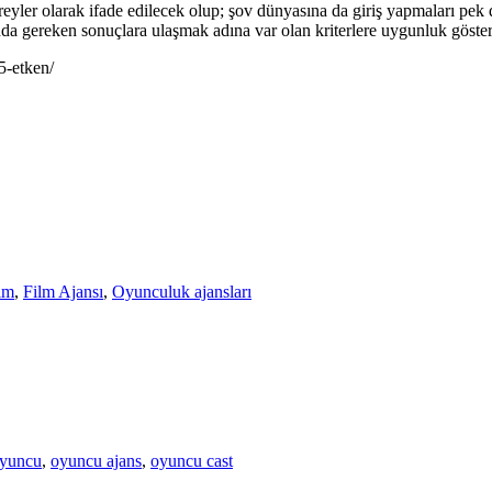
ireyler olarak ifade edilecek olup; şov dünyasına da giriş yapmaları p
nda gereken sonuçlara ulaşmak adına var olan kriterlere uygunluk göst
5-etken/
ilm
,
Film Ajansı
,
Oyunculuk ajansları
oyuncu
,
oyuncu ajans
,
oyuncu cast