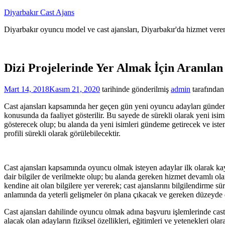
İçeriğe
Diyarbakır Cast Ajans
atla
Diyarbakır oyuncu model ve cast ajansları, Diyarbakır'da hizmet veren
Dizi Projelerinde Yer Almak İçin Aranılan
Mart 14, 2018
Kasım 21, 2020
tarihinde gönderilmiş
admin
tarafından
Cast ajansları kapsamında her geçen gün yeni oyuncu adayları gündem
konusunda da faaliyet gösterilir. Bu sayede de sürekli olarak yeni isi
gösterecek olup; bu alanda da yeni isimleri gündeme getirecek ve isten
profili sürekli olarak görülebilecektir.
Cast ajansları kapsamında oyuncu olmak isteyen adaylar ilk olarak kay
dair bilgiler de verilmekte olup; bu alanda gereken hizmet devamlı ol
kendine ait olan bilgilere yer vererek; cast ajanslarını bilgilendirme
anlamında da yeterli gelişmeler ön plana çıkacak ve gereken düzeyde d
Cast ajansları dahilinde oyuncu olmak adına başvuru işlemlerinde cast a
alacak olan adayların fiziksel özellikleri, eğitimleri ve yetenekleri ola