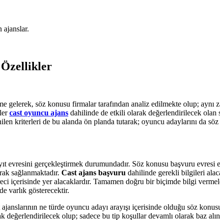
 ajanslar.
 Özellikler
e gelerek, söz konusu firmalar tarafından analiz edilmekte olup; aynı
mler
cast oyuncu ajans
dahilinde de etkili olarak değerlendirilecek olan
ilen kriterleri de bu alanda ön planda tutarak; oyuncu adaylarını da söz
ıt evresini gerçekleştirmek durumundadır. Söz konusu başvuru evresi es
arak sağlanmaktadır.
Cast ajans başvuru
dahilinde gerekli bilgileri al
 süreci içerisinde yer alacaklardır. Tamamen doğru bir biçimde bilgi ver
e varlık gösterecektir.
janslarının ne türde oyuncu adayı arayışı içerisinde olduğu söz konusu o
rak değerlendirilecek olup; sadece bu tip koşullar devamlı olarak baz alına