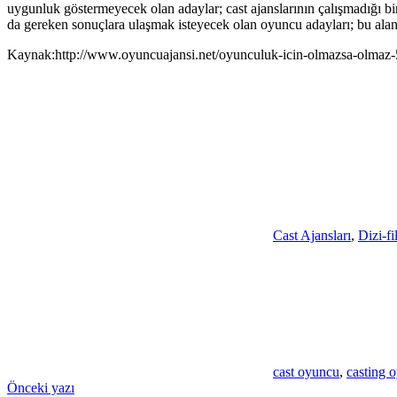
uygunluk göstermeyecek olan adaylar; cast ajanslarının çalışmadığı b
da gereken sonuçlara ulaşmak isteyecek olan oyuncu adayları; bu ala
Kaynak:http://www.oyuncuajansi.net/oyunculuk-icin-olmazsa-olmaz-
Cast Ajansları
,
Dizi-f
cast oyuncu
,
casting 
Yazı
Önceki yazı