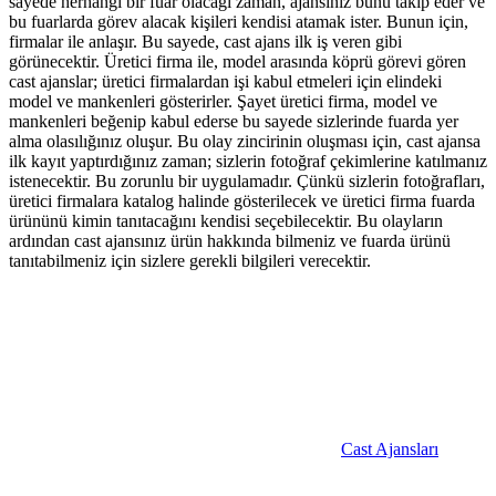
sayede herhangi bir fuar olacağı zaman, ajansınız bunu takip eder ve
bu fuarlarda görev alacak kişileri kendisi atamak ister. Bunun için,
firmalar ile anlaşır. Bu sayede, cast ajans ilk iş veren gibi
görünecektir. Üretici firma ile, model arasında köprü görevi gören
cast ajanslar; üretici firmalardan işi kabul etmeleri için elindeki
model ve mankenleri gösterirler. Şayet üretici firma, model ve
mankenleri beğenip kabul ederse bu sayede sizlerinde fuarda yer
alma olasılığınız oluşur. Bu olay zincirinin oluşması için, cast ajansa
ilk kayıt yaptırdığınız zaman; sizlerin fotoğraf çekimlerine katılmanız
istenecektir. Bu zorunlu bir uygulamadır. Çünkü sizlerin fotoğrafları,
üretici firmalara katalog halinde gösterilecek ve üretici firma fuarda
ürününü kimin tanıtacağını kendisi seçebilecektir. Bu olayların
ardından cast ajansınız ürün hakkında bilmeniz ve fuarda ürünü
tanıtabilmeniz için sizlere gerekli bilgileri verecektir.
Cast Ajansları