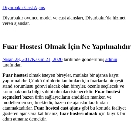
İçeriğe
Diyarbakır Cast Ajans
atla
Diyarbakır oyuncu model ve cast ajansları, Diyarbakır'da hizmet
veren ajanslar.
Fuar Hostesi Olmak İçin Ne Yapılmalıdır
Nisan 28, 2017
Kasım 21, 2020
tarihinde gönderilmiş
admin
tarafından
Fuar hostesi
olmak isteyen bireyler, mutlaka bir ajansa kayıt
yaptırmalıdır. Çünkü ürünlerin tanıtımları için fuarlarda bir çeşit
stand sorumlusu görevi alacak olan bireyler, özenle seçilecek ve
konu hakkında bilgi sahibi olmaları istenecektir.
Fuar hostesi
seçmeleri
bazen ürün sağlayıcıların aradıkları manken ve
modellerden seçilmektedir, bazen de ajanslar tarafından
atanmaktadırlar.
Fuar hostesi cast ajans
gibi bu konuda faaliyet
gösteren ajanslara katılmanız,
fuar hostesi olmak
için büyük bir
adım atmanız demektir.