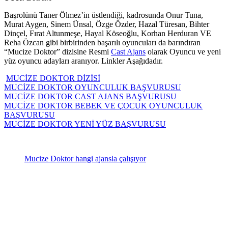
Başrolünü Taner Ölmez’in üstlendiği, kadrosunda Onur Tuna,
Murat Aygen, Sinem Ünsal, Özge Özder, Hazal Türesan, Bihter
Dinçel, Fırat Altunmeşe, Hayal Köseoğlu, Korhan Herduran VE
Reha Özcan gibi birbirinden başarılı oyuncuları da barındıran
“Mucize Doktor” dizisine Resmi
Cast Ajans
olarak Oyuncu ve yeni
yüz oyuncu adayları aranıyor. Linkler Aşağıdadır.
MUCİZE DOKTOR DİZİSİ
MUCİZE DOKTOR OYUNCULUK BAŞVURUSU
MUCİZE DOKTOR CAST AJANS BAŞVURUSU
MUCİZE DOKTOR BEBEK VE ÇOCUK OYUNCULUK
BAŞVURUSU
MUCİZE DOKTOR YENİ YÜZ BAŞVURUSU
Mucize Doktor hangi ajansla çalışıyor