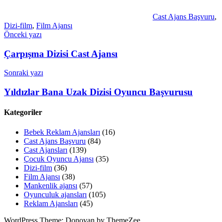
Cast Ajans Başvuru
,
Dizi-film
,
Film Ajansı
Yazı
Önceki yazı
gezinmesi
Çarpışma Dizisi Cast Ajansı
Sonraki yazı
Yıldızlar Bana Uzak Dizisi Oyuncu Başvurusu
Kategoriler
Bebek Reklam Ajansları
(16)
Cast Ajans Başvuru
(84)
Cast Ajansları
(139)
Çocuk Oyuncu Ajansı
(35)
Dizi-film
(36)
Film Ajansı
(38)
Mankenlik ajansı
(57)
Oyunculuk ajansları
(105)
Reklam Ajansları
(45)
WordPress Theme: Donovan by ThemeZee.