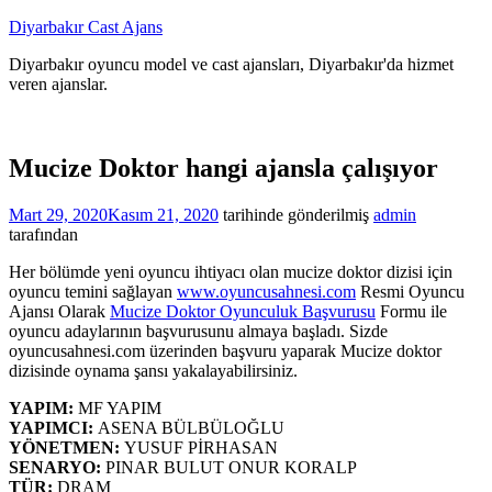
İçeriğe
Diyarbakır Cast Ajans
atla
Diyarbakır oyuncu model ve cast ajansları, Diyarbakır'da hizmet
veren ajanslar.
Mucize Doktor hangi ajansla çalışıyor
Mart 29, 2020
Kasım 21, 2020
tarihinde gönderilmiş
admin
tarafından
Her bölümde yeni oyuncu ihtiyacı olan mucize doktor dizisi için
oyuncu temini sağlayan
www.oyuncusahnesi.com
Resmi Oyuncu
Ajansı Olarak
Mucize Doktor Oyunculuk Başvurusu
Formu ile
oyuncu adaylarının başvurusunu almaya başladı. Sizde
oyuncusahnesi.com üzerinden başvuru yaparak Mucize doktor
dizisinde oynama şansı yakalayabilirsiniz.
YAPIM:
MF YAPIM
YAPIMCI:
ASENA BÜLBÜLOĞLU
YÖNETMEN:
YUSUF PİRHASAN
SENARYO:
PINAR BULUT ONUR KORALP
TÜR:
DRAM