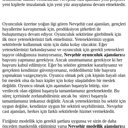
yeni kişilerle imzalamak için yeni yüz arayışlarına devam etmektedir.
Oyunculuk üzerine yoğun ilgi gören Nevşehir cast ajansları, gençleri
hayallerine kavuşturmak için, prodüksiyon şirketleri ile
buluşturmaya devam ediyor. Oyunculuk sektörüne girebilmek için
ilk önce yeteneklerinizi fark etmelisiniz. Yeteneklerinizi uygun
sektörlerde kullanmak sizin için daha kolay olacaktır. Eğer
yeteneklerinizi farkındaysanız ve oyunculuk için gerekli yetenekleri
taşıyor olduğunuza inanıyorsanız,
Nevşehir oyunculuk ajansları
na
başvuru yapmanız gerekiyor. Ancak unutmamanız gerekiyor ki her
başvuru kabul edilmiyor. Eğer bu sektöre girmekte kararlıysanız ve
gerçekten kendinize güveniyorsanız, reddedilseniz bile başvuru
yapmaktan vazgeçmeyin. Oyuncu olmak pek çok kişinin hayali olan
bir meslek olsa da bazı kişiler için kolay ulaşılabilen bir meslek
değildir. Oyuncu olmak için aşamaları başarıyla bitirip, size
verilecek olan eğitimi başarıyla tamamlamanız gerekmektedir. Bu
süreç içerisinde zorlanabilirsiniz ancak bu süreci başarıyla
tamamlamanız imkansız değildir. Ancak yetenekleriniz bu sektör için
uygun değilse, kendinize uygun bir sektörü seçebilirsiniz. Nevşehir
cast ajansları, herkes için farklı sektörlerde hizmet vermektedir.
Fiziğiniz modellik için gerekli şartlara uygunsa ve sizin de daha
önceden mankenlik eğitiminiz varsa
Nevşehir modellik ajansları
na