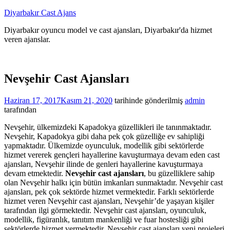
İçeriğe
Diyarbakır Cast Ajans
atla
Diyarbakır oyuncu model ve cast ajansları, Diyarbakır'da hizmet
veren ajanslar.
Nevşehir Cast Ajansları
Haziran 17, 2017
Kasım 21, 2020
tarihinde gönderilmiş
admin
tarafından
Nevşehir, ülkemizdeki Kapadokya güzellikleri ile tanınmaktadır.
Nevşehir, Kapadokya gibi daha pek çok güzelliğe ev sahipliği
yapmaktadır. Ülkemizde oyunculuk, modellik gibi sektörlerde
hizmet vererek gençleri hayallerine kavuşturmaya devam eden cast
ajansları, Nevşehir ilinde de genleri hayallerine kavuşturmaya
devam etmektedir.
Nevşehir cast ajansları
, bu güzelliklere sahip
olan Nevşehir halkı için bütün imkanları sunmaktadır. Nevşehir cast
ajansları, pek çok sektörde hizmet vermektedir. Farklı sektörlerde
hizmet veren Nevşehir cast ajansları, Nevşehir’de yaşayan kişiler
tarafından ilgi görmektedir. Nevşehir cast ajansları, oyunculuk,
modellik, figüranlık, tanıtım mankenliği ve fuar hostesliği gibi
sektörlerde hizmet vermektedir. Nevşehir cast ajansları yeni projeleri