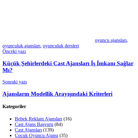
oyuncu ajansları
,
oyunculuk ajansları
,
oyunculuk dersleri
Yazı
Önceki yazı
gezinmesi
Küçük Şehirlerdeki Cast Ajansları İş İmkanı Sağlar
Mı?
Sonraki yazı
Ajansların Modellik Arayışındaki Kriterleri
Kategoriler
Bebek Reklam Ajansları
(16)
Cast Ajans Başvuru
(84)
Cast Ajansları
(139)
Çocuk Oyuncu Ajansı
(35)