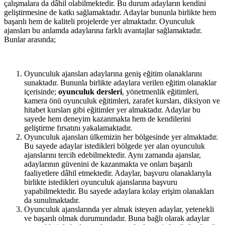
çalışmalara da dâhil olabilmektedir. Bu durum adayların kendini
geliştirmesine de katkı sağlamaktadır. Adaylar bununla birlikte hem
başarılı hem de kaliteli projelerde yer almaktadır. Oyunculuk
ajansları bu anlamda adaylarına farklı avantajlar sağlamaktadır.
Bunlar arasında;
Oyunculuk ajansları adaylarına geniş eğitim olanaklarını
sunaktadır. Bununla birlikte adaylara verilen eğitim olanaklar
içerisinde;
oyunculuk dersleri
, yönetmenlik eğitimleri,
kamera önü oyunculuk eğitimleri, zarafet kursları, diksiyon ve
hitabet kursları gibi eğitimler yer almaktadır. Adaylar bu
sayede hem deneyim kazanmakta hem de kendilerini
geliştirme fırsatını yakalamaktadır.
Oyunculuk ajansları ülkemizin her bölgesinde yer almaktadır.
Bu sayede adaylar istedikleri bölgede yer alan oyunculuk
ajanslarını tercih edebilmektedir. Aynı zamanda ajanslar,
adaylarının güvenini de kazanmakta ve onları başarılı
faaliyetlere dâhil etmektedir. Adaylar, başvuru olanaklarıyla
birlikte istedikleri oyunculuk ajanslarına başvuru
yapabilmektedir. Bu sayede adaylara kolay erişim olanakları
da sunulmaktadır.
Oyunculuk ajanslarında yer almak isteyen adaylar, yetenekli
ve başarılı olmak durumundadır. Buna bağlı olarak adaylar