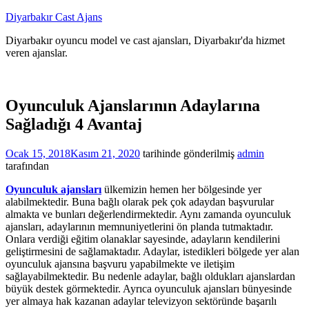
İçeriğe
Diyarbakır Cast Ajans
atla
Diyarbakır oyuncu model ve cast ajansları, Diyarbakır'da hizmet
veren ajanslar.
Oyunculuk Ajanslarının Adaylarına
Sağladığı 4 Avantaj
Ocak 15, 2018
Kasım 21, 2020
tarihinde gönderilmiş
admin
tarafından
Oyunculuk ajansları
ülkemizin hemen her bölgesinde yer
alabilmektedir. Buna bağlı olarak pek çok adaydan başvurular
almakta ve bunları değerlendirmektedir. Aynı zamanda oyunculuk
ajansları, adaylarının memnuniyetlerini ön planda tutmaktadır.
Onlara verdiği eğitim olanaklar sayesinde, adayların kendilerini
geliştirmesini de sağlamaktadır. Adaylar, istedikleri bölgede yer alan
oyunculuk ajansına başvuru yapabilmekte ve iletişim
sağlayabilmektedir. Bu nedenle adaylar, bağlı oldukları ajanslardan
büyük destek görmektedir. Ayrıca oyunculuk ajansları bünyesinde
yer almaya hak kazanan adaylar televizyon sektöründe başarılı