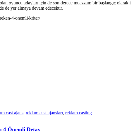
olan oyuncu adayları için de son derece muazzam bir başlangıç olarak i
de de yer almaya devam edecektir.
eken-4-onemli-kriter/
am cast ajans
,
reklam cast ajansları
,
reklam casting
en 4 Önemli Detay