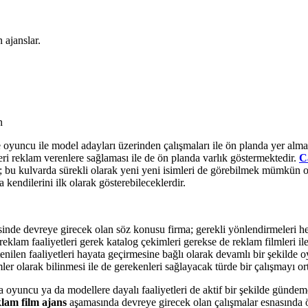
 ajanslar.
n
ece oyuncu ile model adayları üzerinden çalışmaları ile ön planda yer alm
eri reklam verenlere sağlaması ile de ön planda varlık göstermektedir.
C
r; bu kulvarda sürekli olarak yeni yeni isimleri de görebilmek mümkün 
a kendilerini ilk olarak gösterebileceklerdir.
isinde devreye girecek olan söz konusu firma; gerekli yönlendirmeleri h
eklam faaliyetleri gerek katalog çekimleri gerekse de reklam filmleri il
enilen faaliyetleri hayata geçirmesine bağlı olarak devamlı bir şekilde
er olarak bilinmesi ile de gerekenleri sağlayacak türde bir çalışmayı or
a oyuncu ya da modellere dayalı faaliyetleri de aktif bir şekilde günde
lam film ajans
aşamasında devreye girecek olan çalışmalar esnasında ön