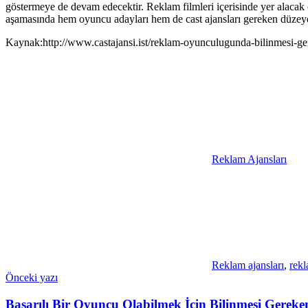
göstermeye de devam edecektir. Reklam filmleri içerisinde yer alacak 
aşamasında hem oyuncu adayları hem de cast ajansları gereken düzey
Kaynak:http://www.castajansi.ist/reklam-oyunculugunda-bilinmesi-ger
Reklam Ajansları
Reklam ajansları
,
rekl
Yazı
Önceki yazı
gezinmesi
Başarılı Bir Oyuncu Olabilmek İçin Bilinmesi Gerek