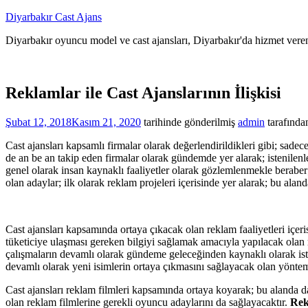
İçeriğe
Diyarbakır Cast Ajans
atla
Diyarbakır oyuncu model ve cast ajansları, Diyarbakır'da hizmet veren
Reklamlar ile Cast Ajanslarının İlişkisi
Şubat 12, 2018
Kasım 21, 2020
tarihinde gönderilmiş
admin
tarafında
Cast ajansları kapsamlı firmalar olarak değerlendirildikleri gibi; sad
de an be an takip eden firmalar olarak gündemde yer alarak; istenilenl
genel olarak insan kaynaklı faaliyetler olarak gözlemlenmekle berabe
olan adaylar; ilk olarak reklam projeleri içerisinde yer alarak; bu aland
Cast ajansları kapsamında ortaya çıkacak olan reklam faaliyetleri içer
tüketiciye ulaşması gereken bilgiyi sağlamak amacıyla yapılacak olan r
çalışmaların devamlı olarak gündeme geleceğinden kaynaklı olarak ist
devamlı olarak yeni isimlerin ortaya çıkmasını sağlayacak olan yönteml
Cast ajansları reklam filmleri kapsamında ortaya koyarak; bu alanda d
olan reklam filmlerine gerekli oyuncu adaylarını da sağlayacaktır.
Rek