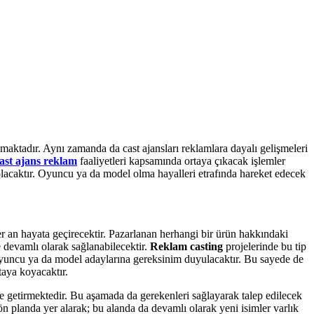
amaktadır. Aynı zamanda da cast ajansları reklamlara dayalı gelişmeleri
ast ajans
reklam
faaliyetleri kapsamında ortaya çıkacak işlemler
olacaktır. Oyuncu ya da model olma hayalleri etrafında hareket edecek
er an hayata geçirecektir. Pazarlanan herhangi bir ürün hakkındaki
e devamlı olarak sağlanabilecektir.
Reklam casting
projelerinde bu tip
 oyuncu ya da model adaylarına gereksinim duyulacaktır. Bu sayede de
taya koyacaktır.
me getirmektedir. Bu aşamada da gerekenleri sağlayarak talep edilecek
 planda yer alarak; bu alanda da devamlı olarak yeni isimler varlık