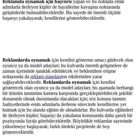
Reklamda oynamak için başvuru
yapan ve bu noktada emin
adımlarla ilerleyen kişiler de hayallerine kavuşma noktasında
girişimlerde bulunabileceklerdir. Bu sayede de önemli ölçüde
başarıyı yakalayarak; kendilerini gösterebileceklerdir.
Reklamlarda oynamak
için kendini gösterme amacı güdecek olan
oyuncu ya da model adayları; bu kulvarda önemli gelişmelere de
zaman içerisinde tanıklık edebilecek ve beklentilere erişme
noktasında da
reklam ajansları
nın etkilerinden yarar
sağlayabileceklerdir.
Reklamlarda oynamak
için kendini
gösterecek olan oyuncu ya da model adayları; bu aşamada herhangi
bir ürünün tanıtımını kamera karşısında gerçekleştirebilecek şekilde
donanımlı olmak durumunda olacakları için; söz konusu tanıtım
faaliyetlerinde emin adımlarla ilerleme sürecinde kendilerine yer
bulmak için bu alanda eğitim de almalıdırlar. Bu kulvarda eğitimleri
ile ilerleyen kişiler; başarıyı da yakalama konusunda daha şanslı bir
pozisyonda fayda görebileceklerdir. Böylelikle reklamlar sayesinde
yükselmeye başlayarak; farklı türdeki projelerde de boy
göstereceklerdir.