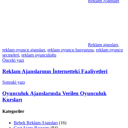
Reklam Ajansları
Reklam ajansları
,
reklam oyuncu ajansları
,
reklam oyuncu başvurusu
,
reklam oyuncu
seçmeleri
,
reklam oyunculuğu
Yazı
Önceki yazı
gezinmesi
Reklam Ajanslarının İnternetteki Faaliyetleri
Sonraki yazı
Oyunculuk Ajanslarında Verilen Oyunculuk
Kursları
Kategoriler
Bebek Reklam Ajansları
(16)
Cast Ajans Başvuru
(84)