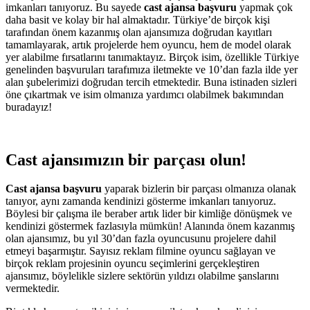
imkanları tanıyoruz. Bu sayede
cast ajansa başvuru
yapmak çok
daha basit ve kolay bir hal almaktadır. Türkiye’de birçok kişi
tarafından önem kazanmış olan ajansımıza doğrudan kayıtları
tamamlayarak, artık projelerde hem oyuncu, hem de model olarak
yer alabilme fırsatlarını tanımaktayız. Birçok isim, özellikle Türkiye
genelinden başvuruları tarafımıza iletmekte ve 10’dan fazla ilde yer
alan şubelerimizi doğrudan tercih etmektedir. Buna istinaden sizleri
öne çıkartmak ve isim olmanıza yardımcı olabilmek bakımından
buradayız!
Cast ajansımızın bir parçası olun!
Cast ajansa başvuru
yaparak bizlerin bir parçası olmanıza olanak
tanıyor, aynı zamanda kendinizi gösterme imkanları tanıyoruz.
Böylesi bir çalışma ile beraber artık lider bir kimliğe dönüşmek ve
kendinizi göstermek fazlasıyla mümkün! Alanında önem kazanmış
olan ajansımız, bu yıl 30’dan fazla oyuncusunu projelere dahil
etmeyi başarmıştır. Sayısız reklam filmine oyuncu sağlayan ve
birçok reklam projesinin oyuncu seçimlerini gerçekleştiren
ajansımız, böylelikle sizlere sektörün yıldızı olabilme şanslarını
vermektedir.