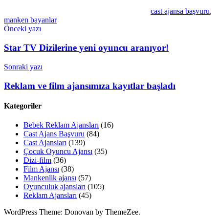
cast ajansa başvuru
,
manken bayanlar
Yazı
Önceki yazı
gezinmesi
Star TV Dizilerine yeni oyuncu aranıyor!
Sonraki yazı
Reklam ve film ajansımıza kayıtlar başladı
Kategoriler
Bebek Reklam Ajansları
(16)
Cast Ajans Başvuru
(84)
Cast Ajansları
(139)
Çocuk Oyuncu Ajansı
(35)
Dizi-film
(36)
Film Ajansı
(38)
Mankenlik ajansı
(57)
Oyunculuk ajansları
(105)
Reklam Ajansları
(45)
WordPress Theme: Donovan by ThemeZee.