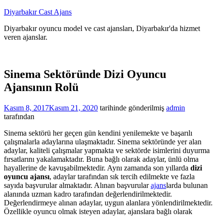
İçeriğe
Diyarbakır Cast Ajans
atla
Diyarbakır oyuncu model ve cast ajansları, Diyarbakır'da hizmet
veren ajanslar.
Sinema Sektöründe Dizi Oyuncu
Ajansının Rolü
Kasım 8, 2017
Kasım 21, 2020
tarihinde gönderilmiş
admin
tarafından
Sinema sektörü her geçen gün kendini yenilemekte ve başarılı
çalışmalarla adaylarına ulaşmaktadır. Sinema sektöründe yer alan
adaylar, kaliteli çalışmalar yapmakta ve sektörde isimlerini duyurma
fırsatlarını yakalamaktadır. Buna bağlı olarak adaylar, ünlü olma
hayallerine de kavuşabilmektedir. Aynı zamanda son yıllarda
dizi
oyuncu ajansı
, adaylar tarafından sık tercih edilmekte ve fazla
sayıda başvurular almaktadır. Alınan başvurular
ajans
larda bulunan
alanında uzman kadro tarafından değerlendirilmektedir.
Değerlendirmeye alınan adaylar, uygun alanlara yönlendirilmektedir.
Özellikle oyuncu olmak isteyen adaylar, ajanslara bağlı olarak