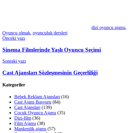
dizi oyuncu ajansı
,
Oyuncu olmak
,
oyunculuk dersleri
Yazı
Önceki yazı
gezinmesi
Sinema Filmlerinde Yaşlı Oyuncu Seçimi
Sonraki yazı
Cast Ajansları Sözleşmesinin Geçerliliği
Kategoriler
Bebek Reklam Ajansları
(16)
Cast Ajans Başvuru
(84)
Cast Ajansları
(139)
Çocuk Oyuncu Ajansı
(35)
Dizi-film
(36)
Film Ajansı
(38)
Mankenlik ajansı
(57)