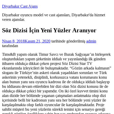
İçeriğe
Diyarbakır Cast Ajans
atla
Diyarbakır oyuncu model ve cast ajansları, Diyarbakır'da hizmet
veren ajanslar.
Söz Dizisi İçin Yeni Yüzler Aranıyor
Nisan 8, 2018
Kasım 21, 2020
tarihinde gönderilmiş
admin
tarafından
Tims&B yapım olarak Timur Savcı ve Burak Sağyaşar’ın birleşerek
oluşturdukları yapım şirketinin iddialı ve yayınlandığı ilk günden
itibaren oldukça dikkat çeken projesi Söz Dizisi Star TV
ekranlarında izleyicileri ile buluşmaktadır. “Gözün arkada kalmasın”
sloganı ile Türkiye’nin askeri olarak yaşadıkları sorunları ve Türk
askerinin yetenekli, disiplinli, korkusuzca vatanı korumasını konu
alan bunun yanı sıra oyuncu kadrosu ile de oldukça iddialı başlayıp
bu iddiasını devam ettirebilen bir dizi olan Söz dizisi konusu ile de
oldukça dikkat çekici bir yapımdır. On iki özel kuvvet timini konu
alan dizide her bölümde yaşanan çatışmaları anlatmakta olup dizi
içerisinde belli bir kadronun yanı sıra her bölümde yeni yüzler ile
karşılaşılmakta olup farklı oyuncular ile karşılaşılmaktadır. Proje
sahibi müşteri bu yeni yüzlerin sürekli temini için senaryo gereği
gerekli görülen özelliklere sahip her yaş grubundan oyuncu adayına