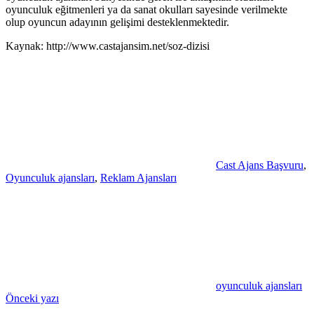
oyunculuk eğitmenleri ya da sanat okulları sayesinde verilmekte
olup oyuncun adayının gelişimi desteklenmektedir.
Kaynak: http://www.castajansim.net/soz-dizisi
Cast Ajans Başvuru
,
Oyunculuk ajansları
,
Reklam Ajansları
oyunculuk ajansları
Yazı
Önceki yazı