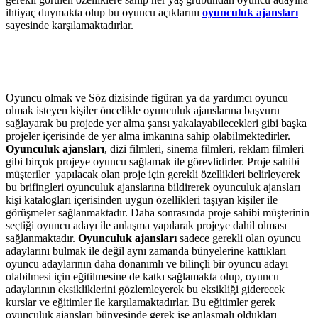
ihtiyaç duymakta olup bu oyuncu açıklarını
oyunculuk ajansları
sayesinde karşılamaktadırlar.
Oyuncu olmak ve Söz dizisinde figüran ya da yardımcı oyuncu
olmak isteyen kişiler öncelikle oyunculuk ajanslarına başvuru
sağlayarak bu projede yer alma şansı yakalayabilecekleri gibi başka
projeler içerisinde de yer alma imkanına sahip olabilmektedirler.
Oyunculuk ajansları
, dizi filmleri, sinema filmleri, reklam filmleri
gibi birçok projeye oyuncu sağlamak ile görevlidirler. Proje sahibi
müşteriler yapılacak olan proje için gerekli özellikleri belirleyerek
bu brifingleri oyunculuk ajanslarına bildirerek oyunculuk ajansları
kişi katalogları içerisinden uygun özellikleri taşıyan kişiler ile
görüşmeler sağlanmaktadır. Daha sonrasında proje sahibi müşterinin
seçtiği oyuncu adayı ile anlaşma yapılarak projeye dahil olması
sağlanmaktadır.
Oyunculuk ajansları
sadece gerekli olan oyuncu
adaylarını bulmak ile değil aynı zamanda bünyelerine kattıkları
oyuncu adaylarının daha donanımlı ve bilinçli bir oyuncu adayı
olabilmesi için eğitilmesine de katkı sağlamakta olup, oyuncu
adaylarının eksikliklerini gözlemleyerek bu eksikliği giderecek
kurslar ve eğitimler ile karşılamaktadırlar. Bu eğitimler gerek
oyunculuk ajansları bünyesinde gerek ise anlaşmalı oldukları