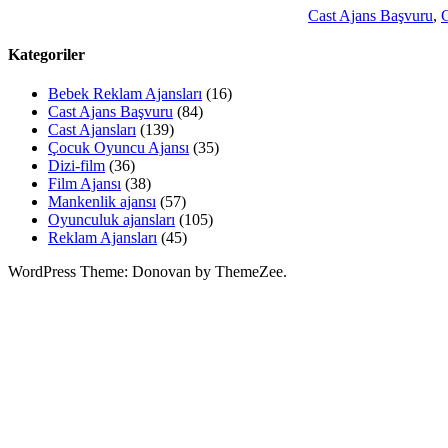
Cast Ajans Başvuru
,
C
Kategoriler
Bebek Reklam Ajansları
(16)
Cast Ajans Başvuru
(84)
Cast Ajansları
(139)
Çocuk Oyuncu Ajansı
(35)
Dizi-film
(36)
Film Ajansı
(38)
Mankenlik ajansı
(57)
Oyunculuk ajansları
(105)
Reklam Ajansları
(45)
WordPress Theme: Donovan by ThemeZee.