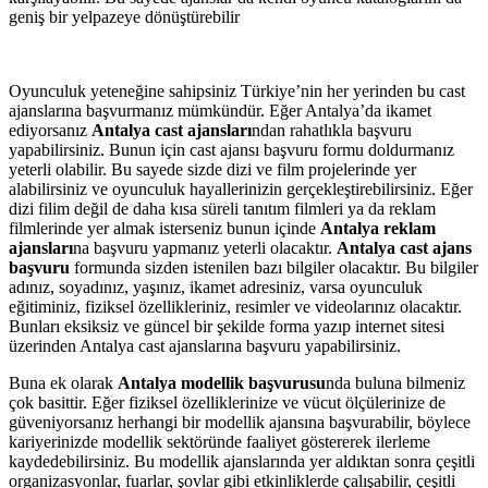
geniş bir yelpazeye dönüştürebilir
Oyunculuk yeteneğine sahipsiniz Türkiye’nin her yerinden bu cast
ajanslarına başvurmanız mümkündür. Eğer Antalya’da ikamet
ediyorsanız
Antalya cast ajansları
ndan rahatlıkla başvuru
yapabilirsiniz. Bunun için cast ajansı başvuru formu doldurmanız
yeterli olabilir. Bu sayede sizde dizi ve film projelerinde yer
alabilirsiniz ve oyunculuk hayallerinizin gerçekleştirebilirsiniz. Eğer
dizi filim değil de daha kısa süreli tanıtım filmleri ya da reklam
filmlerinde yer almak isterseniz bunun içinde
Antalya reklam
ajansları
na başvuru yapmanız yeterli olacaktır.
Antalya cast ajans
başvuru
formunda sizden istenilen bazı bilgiler olacaktır. Bu bilgiler
adınız, soyadınız, yaşınız, ikamet adresiniz, varsa oyunculuk
eğitiminiz, fiziksel özellikleriniz, resimler ve videolarınız olacaktır.
Bunları eksiksiz ve güncel bir şekilde forma yazıp internet sitesi
üzerinden Antalya cast ajanslarına başvuru yapabilirsiniz.
Buna ek olarak
Antalya modellik başvurusu
nda buluna bilmeniz
çok basittir. Eğer fiziksel özelliklerinize ve vücut ölçülerinize de
güveniyorsanız herhangi bir modellik ajansına başvurabilir, böylece
kariyerinizde modellik sektöründe faaliyet göstererek ilerleme
kaydedebilirsiniz. Bu modellik ajanslarında yer aldıktan sonra çeşitli
organizasyonlar, fuarlar, şovlar gibi etkinliklerde çalışabilir, çeşitli