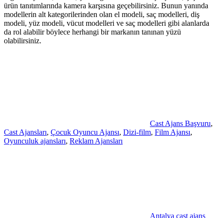
ürün tanıtımlarında kamera karşısına geçebilirsiniz. Bunun yanında
modellerin alt kategorilerinden olan el modeli, saç modelleri, diş
modeli, yüz modeli, vücut modelleri ve saç modelleri gibi alanlarda
da rol alabilir böylece herhangi bir markanın tanınan yüzü
olabilirsiniz.
Cast Ajans Başvuru
,
Cast Ajansları
,
Çocuk Oyuncu Ajansı
,
Dizi-film
,
Film Ajansı
,
Oyunculuk ajansları
,
Reklam Ajansları
Antalya cast ajans