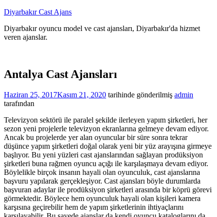
İçeriğe
Diyarbakır Cast Ajans
atla
Diyarbakır oyuncu model ve cast ajansları, Diyarbakır'da hizmet
veren ajanslar.
Antalya Cast Ajansları
Haziran 25, 2017
Kasım 21, 2020
tarihinde gönderilmiş
admin
tarafından
Televizyon sektörü ile paralel şekilde ilerleyen yapım şirketleri, her
sezon yeni projelerle televizyon ekranlarına gelmeye devam ediyor.
Ancak bu projelerde yer alan oyuncular bir süre sonra tekrar
düşünce yapım şirketleri doğal olarak yeni bir yüz arayışına girmeye
başlıyor. Bu yeni yüzleri cast ajanslarından sağlayan prodüksiyon
şirketleri buna rağmen oyuncu açığı ile karşılaşmaya devam ediyor.
Böylelikle birçok insanın hayali olan oyunculuk, cast ajanslarına
başvuru yapılarak gerçekleşiyor. Cast ajansları böyle durumlarda
başvuran adaylar ile prodüksiyon şirketleri arasında bir köprü görevi
görmektedir. Böylece hem oyunculuk hayali olan kişileri kamera
karşısına geçirebilir hem de yapım şirketlerinin ihtiyaçlarını
karşılayabilir. Bu sayede ajanslar da kendi oyuncu kataloglarını da