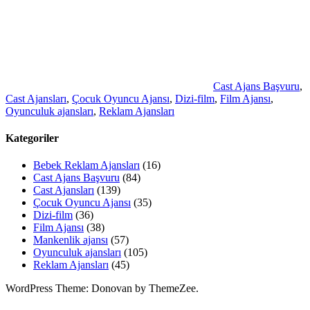
Cast Ajans Başvuru
,
Cast Ajansları
,
Çocuk Oyuncu Ajansı
,
Dizi-film
,
Film Ajansı
,
Oyunculuk ajansları
,
Reklam Ajansları
Kategoriler
Bebek Reklam Ajansları
(16)
Cast Ajans Başvuru
(84)
Cast Ajansları
(139)
Çocuk Oyuncu Ajansı
(35)
Dizi-film
(36)
Film Ajansı
(38)
Mankenlik ajansı
(57)
Oyunculuk ajansları
(105)
Reklam Ajansları
(45)
WordPress Theme: Donovan by ThemeZee.