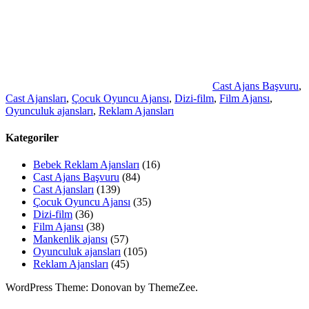
Cast Ajans Başvuru
,
Cast Ajansları
,
Çocuk Oyuncu Ajansı
,
Dizi-film
,
Film Ajansı
,
Oyunculuk ajansları
,
Reklam Ajansları
Kategoriler
Bebek Reklam Ajansları
(16)
Cast Ajans Başvuru
(84)
Cast Ajansları
(139)
Çocuk Oyuncu Ajansı
(35)
Dizi-film
(36)
Film Ajansı
(38)
Mankenlik ajansı
(57)
Oyunculuk ajansları
(105)
Reklam Ajansları
(45)
WordPress Theme: Donovan by ThemeZee.