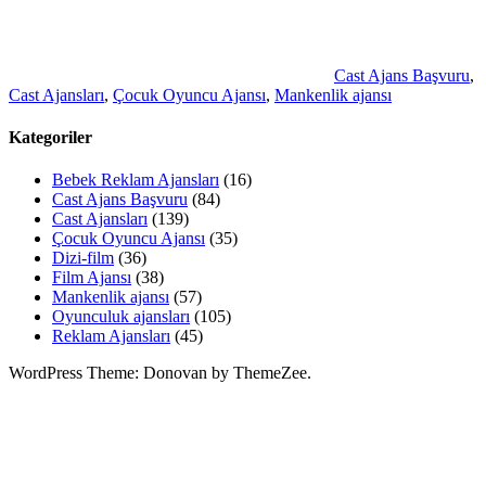
Cast Ajans Başvuru
,
Cast Ajansları
,
Çocuk Oyuncu Ajansı
,
Mankenlik ajansı
Kategoriler
Bebek Reklam Ajansları
(16)
Cast Ajans Başvuru
(84)
Cast Ajansları
(139)
Çocuk Oyuncu Ajansı
(35)
Dizi-film
(36)
Film Ajansı
(38)
Mankenlik ajansı
(57)
Oyunculuk ajansları
(105)
Reklam Ajansları
(45)
WordPress Theme: Donovan by ThemeZee.