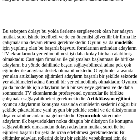
Bu sebepten dolayı bu yolda ilerleme sergileyecek olan her adayın
mutlak suret işinde tecrübeli ve de en önemlisi güvenilir bir firma ile
çalışmalarına devam etmesi gerekmektedir. Oyunu ya da
modellik
için yapılmış olan bu başarılı başvuru formlarının ardından adayların
TV ekranlarında yer edinebilmesi işi daha kolay bir hala alabilmiş
olmaktadır. Cast ajan firmaları ile çalışmalara başlanması ile birlikte
adayların bu yönde dahilinde başarı sağlayabilmesi adına pek çok
eğitimler ile adaylara destek olunabilmektedir. O eğitimler arasında
yer alan artikülasyon eğitimleri adayların başarılı bir şekilde sektörde
yer alabilmeleri adına önemli bir yer edinebilmiş olmaktadır. Oyuncu
ya da modellik için adayların belli bir seviyeye gelmesi ve de daha
sonrasında TV ekranlarında profesyonel oyuncular ile birlikte
çalışmalar sağlayabilmeleri gerekmektedir.
Artikülasyon eğitimi
oyuncu adaylarının konuşma sırasında cümlelerin seslerini doğru bir
şekilde çıkartabilme yani uygun bir şekilde sesini ve de diksiyonunu
dışa vurabilme anlamına gelmektedir.
Oyunculuk
sürecinde
adayların ilk başvurdukları nokta düzgün bir diksiyon ile konuşma
sağlayabilmek olmasından dolayı adayların mutlak suret ile bu
eğimleri başarılı bir şekilde icraa edebilmesi gerekmektedir. Bu
eğitimler adayları rollerini doğru bir şekilde yapabilmesi için de