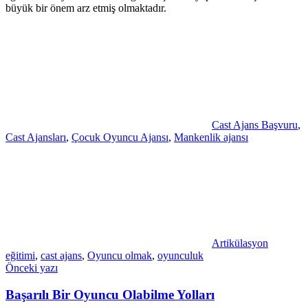
büyük bir önem arz etmiş olmaktadır.
Cast Ajans Başvuru
,
Cast Ajansları
,
Çocuk Oyuncu Ajansı
,
Mankenlik ajansı
Artikülasyon
eğitimi
,
cast ajans
,
Oyuncu olmak
,
oyunculuk
Yazı
Önceki yazı
gezinmesi
Başarılı Bir Oyuncu Olabilme Yolları