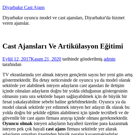
İçeriğe
Diyarbakır Cast Ajans
atla
Diyarbakır oyuncu model ve cast ajansları, Diyarbakır'da hizmet
veren ajanslar.
Cast Ajansları Ve Artikülasyon Eğitimi
Eylül 12, 2017
Kasım 21, 2020
tarihinde gönderilmiş
admin
tarafından
TV ekranlarında yer almak isteyen gençlerin sayısı her yeni gün artış
göstermektedir. Bu detay neticesinde de oyuncu ya da model olarak
sektörde yer alabilmek isteyen adayların cast ajansları ile iletişim
içinde olmaları adayların doğru bir yolda olduğunun göstergesinin
olmasını yanı sıra sektörde başarı sağlayabilmek için de büyük bir
fırsat yakalayabilme sebebi haline gelebilmektedir. Oyuncu ya da
model olarak sektörde yer edinmek isteyen her adayın ilk olarak bu
yolda doğru bir şekilde eğitim alabilmesi için işinde tecrübeli ve de
güvenilir bir cast ajans firması arayışı içinde olması gerekmektedir.
Oyuncu olmak
isteyen adayların hayalleri üzerine para kazanmak
isteyen pek çok hayali
cast ajans
firması sektörde yer alarak
adayların umutları üzerinden büyük paralar kazanmaktadırlar.