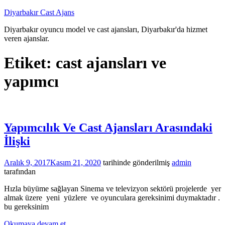
İçeriğe
Diyarbakır Cast Ajans
atla
Diyarbakır oyuncu model ve cast ajansları, Diyarbakır'da hizmet
veren ajanslar.
Etiket:
cast ajansları ve
yapımcı
Yapımcılık Ve Cast Ajansları Arasındaki
İlişki
Aralık 9, 2017
Kasım 21, 2020
tarihinde gönderilmiş
admin
tarafından
Hızla büyüme sağlayan Sinema ve televizyon sektörü projelerde yer
almak üzere yeni yüzlere ve oyunculara gereksinimi duymaktadır .
bu gereksinim
Okumaya devam et