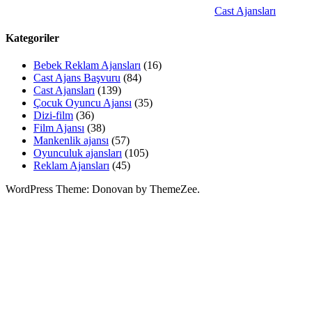
Cast Ajansları
Kategoriler
Bebek Reklam Ajansları
(16)
Cast Ajans Başvuru
(84)
Cast Ajansları
(139)
Çocuk Oyuncu Ajansı
(35)
Dizi-film
(36)
Film Ajansı
(38)
Mankenlik ajansı
(57)
Oyunculuk ajansları
(105)
Reklam Ajansları
(45)
WordPress Theme: Donovan by ThemeZee.