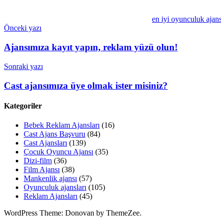
en iyi oyunculuk ajans
Yazı
Önceki yazı
gezinmesi
Ajansımıza kayıt yapın, reklam yüzü olun!
Sonraki yazı
Cast ajansımıza üye olmak ister misiniz?
Kategoriler
Bebek Reklam Ajansları
(16)
Cast Ajans Başvuru
(84)
Cast Ajansları
(139)
Çocuk Oyuncu Ajansı
(35)
Dizi-film
(36)
Film Ajansı
(38)
Mankenlik ajansı
(57)
Oyunculuk ajansları
(105)
Reklam Ajansları
(45)
WordPress Theme: Donovan by ThemeZee.