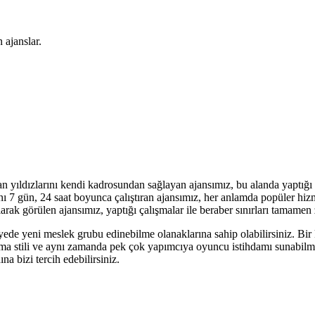
 ajanslar.
n yıldızlarını kendi kadrosundan sağlayan ajansımız, bu alanda yaptığı ç
ı 7 gün, 24 saat boyunca çalıştıran ajansımız, her anlamda popüler hiz
arak görülen ajansımız, yaptığı çalışmalar ile beraber sınırları tamamen
ayede yeni meslek grubu edinebilme olanaklarına sahip olabilirsiniz. Bi
şma stili ve aynı zamanda pek çok yapımcıya oyuncu istihdamı sunabilm
a bizi tercih edebilirsiniz.