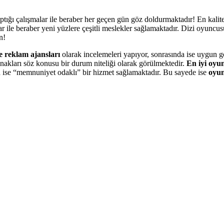
tığı çalışmalar ile beraber her geçen gün göz doldurmaktadır! En kalitel
lar ile beraber yeni yüzlere çeşitli meslekler sağlamaktadır. Dizi oyu
n!
 reklam ajansları
olarak incelemeleri yapıyor, sonrasında ise uygun 
nakları söz konusu bir durum niteliği olarak görülmektedir.
En iyi oyu
 ise “memnuniyet odaklı” bir hizmet sağlamaktadır. Bu sayede ise
oyun