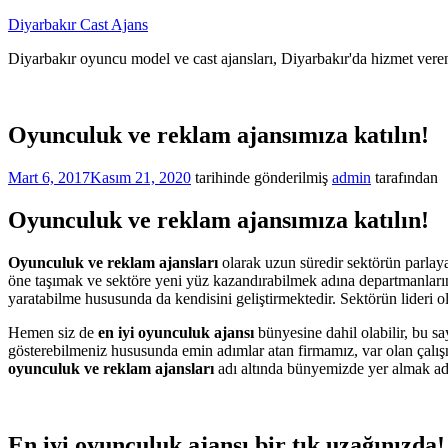
İçeriğe
Diyarbakır Cast Ajans
atla
Diyarbakır oyuncu model ve cast ajansları, Diyarbakır'da hizmet veren
Oyunculuk ve reklam ajansımıza katılın!
Mart 6, 2017
Kasım 21, 2020
tarihinde gönderilmiş
admin
tarafından
Oyunculuk ve reklam ajansımıza katılın!
Oyunculuk ve reklam ajansları
olarak uzun süredir sektörün parlaya
öne taşımak ve sektöre yeni yüz kazandırabilmek adına departmanların
yaratabilme hususunda da kendisini geliştirmektedir. Sektörün lideri ol
Hemen siz de
en iyi oyunculuk ajansı
bünyesine dahil olabilir, bu s
gösterebilmeniz hususunda emin adımlar atan firmamız, var olan çalı
oyunculuk ve reklam ajansları
adı altında bünyemizde yer almak adın
En iyi oyunculuk ajansı bir tık uzağınızda!