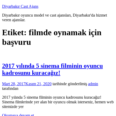
İçeriğe
Diyarbakır Cast Ajans
atla
Diyarbakır oyuncu model ve cast ajansları, Diyarbakır'da hizmet
veren ajanslar.
Etiket:
filmde oynamak için
başvuru
2017 yılında 5 sinema filminin oyuncu
kadrosunu kuracağız!
Mart 28, 2017
Kasım 21, 2020
tarihinde gönderilmiş
admin
tarafından
2017 yılında 5 sinema filminin oyuncu kadrosunu kuracağız!
Sinema filmlerinde yer alan bir oyuncu olmak isterseniz, hemen web
sitemizde yer
Okumaya devam et