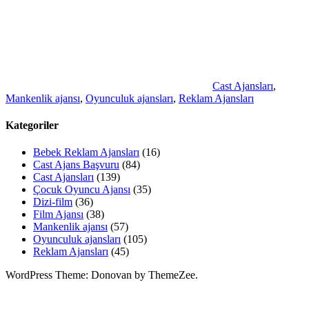
Cast Ajansları
,
Mankenlik ajansı
,
Oyunculuk ajansları
,
Reklam Ajansları
Kategoriler
Bebek Reklam Ajansları
(16)
Cast Ajans Başvuru
(84)
Cast Ajansları
(139)
Çocuk Oyuncu Ajansı
(35)
Dizi-film
(36)
Film Ajansı
(38)
Mankenlik ajansı
(57)
Oyunculuk ajansları
(105)
Reklam Ajansları
(45)
WordPress Theme: Donovan by ThemeZee.