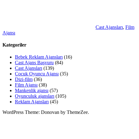
Cast Ajansları
,
Film
Ajansı
Kategoriler
Bebek Reklam Ajansları
(16)
Cast Ajans Başvuru
(84)
Cast Ajansları
(139)
Çocuk Oyuncu Ajansı
(35)
Dizi-film
(36)
Film Ajansı
(38)
Mankenlik ajansı
(57)
Oyunculuk ajansları
(105)
Reklam Ajansları
(45)
WordPress Theme: Donovan by ThemeZee.