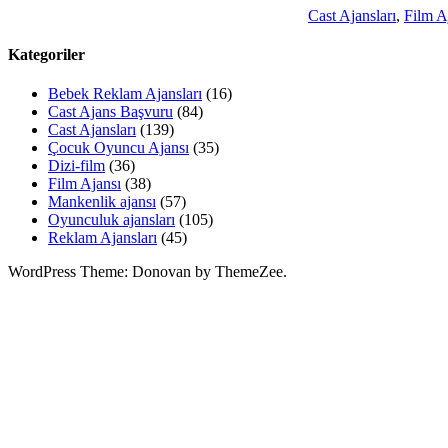
Cast Ajansları
,
Film A
Kategoriler
Bebek Reklam Ajansları
(16)
Cast Ajans Başvuru
(84)
Cast Ajansları
(139)
Çocuk Oyuncu Ajansı
(35)
Dizi-film
(36)
Film Ajansı
(38)
Mankenlik ajansı
(57)
Oyunculuk ajansları
(105)
Reklam Ajansları
(45)
WordPress Theme: Donovan by ThemeZee.