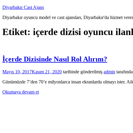
İçeriğe
Diyarbakır Cast Ajans
atla
Diyarbakır oyuncu model ve cast ajansları, Diyarbakır'da hizmet veren
Etiket:
içerde dizisi oyuncu ilan
İçerde Dizisinde Nasıl Rol Alırım?
Mayıs 10, 2017
Kasım 21, 2020
tarihinde gönderilmiş
admin
tarafınd
Günümüzde 7’den 70’e milyonlarca insan ekranlarda olmayı ister. Ailele
Okumaya devam et