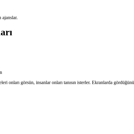
 ajanslar.
ları
an
ri onları görsün, insanlar onları tanısın isterler. Ekranlarda gördüğün