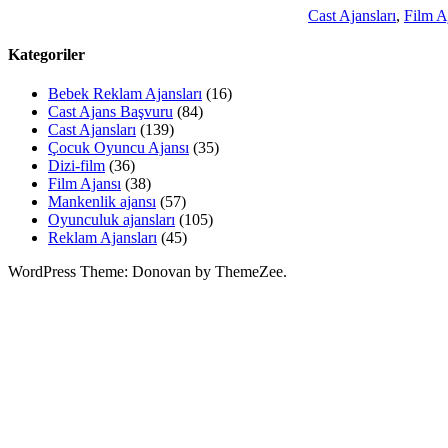
Cast Ajansları
,
Film A
Kategoriler
Bebek Reklam Ajansları
(16)
Cast Ajans Başvuru
(84)
Cast Ajansları
(139)
Çocuk Oyuncu Ajansı
(35)
Dizi-film
(36)
Film Ajansı
(38)
Mankenlik ajansı
(57)
Oyunculuk ajansları
(105)
Reklam Ajansları
(45)
WordPress Theme: Donovan by ThemeZee.