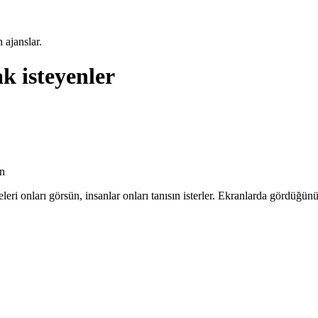
 ajanslar.
ak isteyenler
an
ri onları görsün, insanlar onları tanısın isterler. Ekranlarda gördüğün