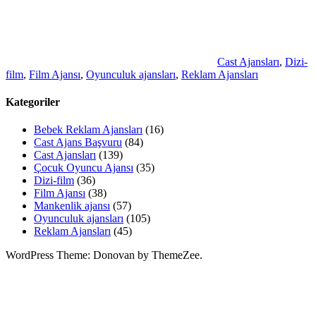
Cast Ajansları
,
Dizi-
film
,
Film Ajansı
,
Oyunculuk ajansları
,
Reklam Ajansları
Kategoriler
Bebek Reklam Ajansları
(16)
Cast Ajans Başvuru
(84)
Cast Ajansları
(139)
Çocuk Oyuncu Ajansı
(35)
Dizi-film
(36)
Film Ajansı
(38)
Mankenlik ajansı
(57)
Oyunculuk ajansları
(105)
Reklam Ajansları
(45)
WordPress Theme: Donovan by ThemeZee.