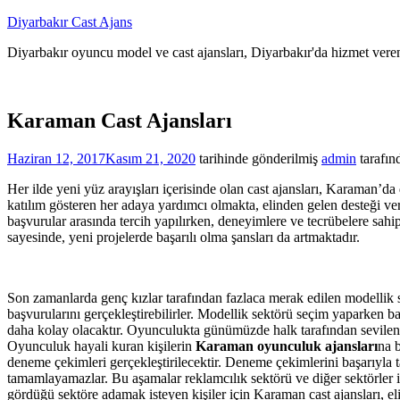
İçeriğe
Diyarbakır Cast Ajans
atla
Diyarbakır oyuncu model ve cast ajansları, Diyarbakır'da hizmet veren
Karaman Cast Ajansları
Haziran 12, 2017
Kasım 21, 2020
tarihinde gönderilmiş
admin
tarafın
Her ilde yeni yüz arayışları içerisinde olan cast ajansları, Karaman’d
katılım gösteren her adaya yardımcı olmakta, elinden gelen desteği ve
başvurular arasında tercih yapılırken, deneyimlere ve tecrübelere sahip 
sayesinde, yeni projelerde başarılı olma şansları da artmaktadır.
Son zamanlarda genç kızlar tarafından fazlaca merak edilen modellik 
başvurularını gerçekleştirebilirler. Modellik sektörü seçim yaparken ba
daha kolay olacaktır. Oyunculukta günümüzde halk tarafından sevilen 
Oyunculuk hayali kuran kişilerin
Karaman oyunculuk ajansları
na 
deneme çekimleri gerçekleştirilecektir. Deneme çekimlerini başarıyla
tamamlayamazlar. Bu aşamalar reklamcılık sektörü ve diğer sektörler iç
gördüğü sektöre adamak isteyen kişiler için Karaman cast ajansları, el