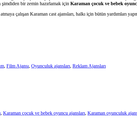
na şimdiden bir zemin hazırlamak için
Karaman çocuk ve bebek oyuncu
 atmaya çalışan Karaman cast ajansları, halkı için bütün yardımları yap
ilm
,
Film Ajansı
,
Oyunculuk ajansları
,
Reklam Ajansları
ı
,
Karaman çocuk ve bebek oyuncu ajansları
,
Karaman oyunculuk ajans