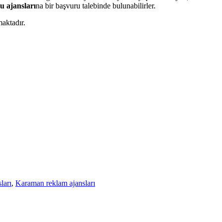
 ajansları
na bir başvuru talebinde bulunabilirler.
maktadır.
ları
,
Karaman reklam ajansları