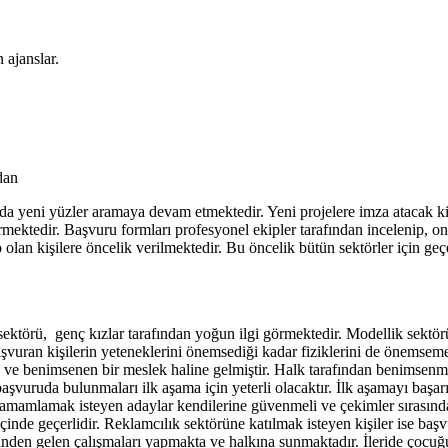
 ajanslar.
dan
a da yeni yüzler aramaya devam etmektedir. Yeni projelere imza atacak k
rmektedir. Başvuru formları profesyonel ekipler tarafından incelenip, o
olan kişilere öncelik verilmektedir. Bu öncelik bütün sektörler için geçe
sektörü, genç kızlar tarafından yoğun ilgi görmektedir. Modellik sektör
şvuran kişilerin yeteneklerini önemsediği kadar fiziklerini de önemsemek
ve benimsenen bir meslek haline gelmiştir. Halk tarafından benimsenmesi
başvuruda bulunmaları ilk aşama için yeterli olacaktır. İlk aşamayı baş
 tamamlamak isteyen adaylar kendilerine güvenmeli ve çekimler sırasınd
inde geçerlidir. Reklamcılık sektörüne katılmak isteyen kişiler ise başv
inden gelen çalışmaları yapmakta ve halkına sunmaktadır. İleride çocuğun