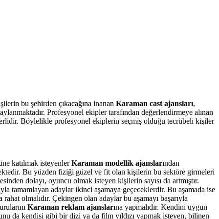
işilerin bu şehirden çıkacağına inanan
Karaman cast ajansları
,
naylanmaktadır. Profesyonel ekipler tarafından değerlendirmeye alınan
rlidir. Böylelikle profesyonel ekiplerin seçmiş olduğu tecrübeli kişiler
üne katılmak isteyenler
Karaman modellik ajansları
ndan
tedir. Bu yüzden fiziği güzel ve fit olan kişilerin bu sektöre girmeleri
nden dolayı, oyuncu olmak isteyen kişilerin sayısı da artmıştır.
arıyla tamamlayan adaylar ikinci aşamaya geçeceklerdir. Bu aşamada ise
a rahat olmalıdır. Çekingen olan adaylar bu aşamayı başarıyla
urularını
Karaman reklam ajansları
na yapmalıdır. Kendini uygun
u da kendisi gibi bir dizi ya da film yıldızı yapmak isteyen, bilinen