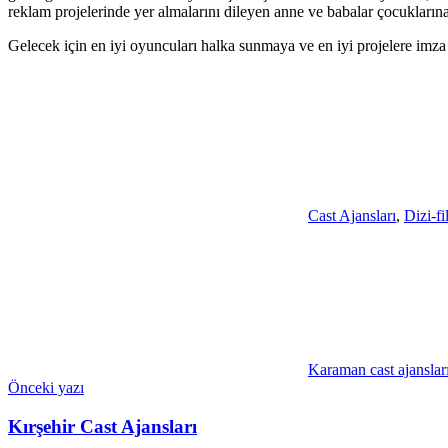
reklam projelerinde yer almalarını dileyen anne ve babalar çocukları
Gelecek için en iyi oyuncuları halka sunmaya ve en iyi projelere imza
Cast Ajansları
,
Dizi-f
Karaman cast ajanslar
Yazı
Önceki yazı
gezinmesi
Kırşehir Cast Ajansları