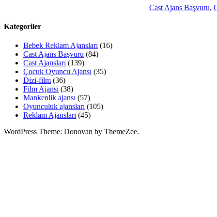
Cast Ajans Başvuru
,
C
Kategoriler
Bebek Reklam Ajansları
(16)
Cast Ajans Başvuru
(84)
Cast Ajansları
(139)
Çocuk Oyuncu Ajansı
(35)
Dizi-film
(36)
Film Ajansı
(38)
Mankenlik ajansı
(57)
Oyunculuk ajansları
(105)
Reklam Ajansları
(45)
WordPress Theme: Donovan by ThemeZee.