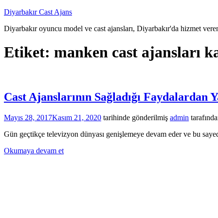
İçeriğe
Diyarbakır Cast Ajans
atla
Diyarbakır oyuncu model ve cast ajansları, Diyarbakır'da hizmet veren
Etiket:
manken cast ajansları ka
Cast Ajanslarının Sağladığı Faydalardan 
Mayıs 28, 2017
Kasım 21, 2020
tarihinde gönderilmiş
admin
tarafınd
Gün geçtikçe televizyon dünyası genişlemeye devam eder ve bu sayede 
Okumaya devam et