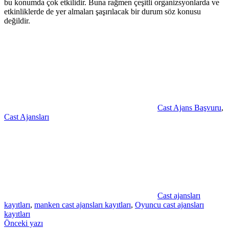
bu konumda çok etkilidir. Buna rağmen çeşitli organizsyonlarda ve
etkinliklerde de yer almaları şaşırılacak bir durum söz konusu
değildir.
Cast Ajans Başvuru
,
Cast Ajansları
Cast ajansları
kayıtları
,
manken cast ajansları kayıtları
,
Oyuncu cast ajansları
kayıtları
Yazı
Önceki yazı