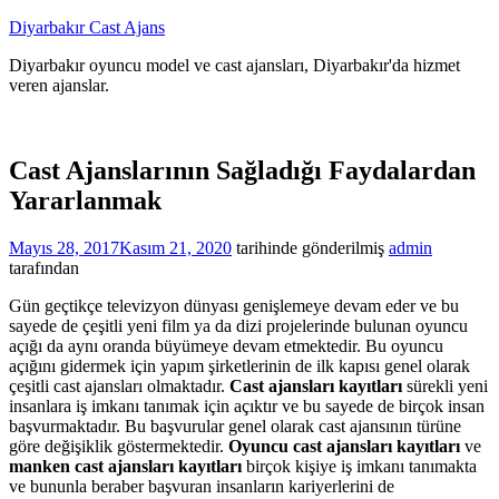
İçeriğe
Diyarbakır Cast Ajans
atla
Diyarbakır oyuncu model ve cast ajansları, Diyarbakır'da hizmet
veren ajanslar.
Cast Ajanslarının Sağladığı Faydalardan
Yararlanmak
Mayıs 28, 2017
Kasım 21, 2020
tarihinde gönderilmiş
admin
tarafından
Gün geçtikçe televizyon dünyası genişlemeye devam eder ve bu
sayede de çeşitli yeni film ya da dizi projelerinde bulunan oyuncu
açığı da aynı oranda büyümeye devam etmektedir. Bu oyuncu
açığını gidermek için yapım şirketlerinin de ilk kapısı genel olarak
çeşitli cast ajansları olmaktadır.
Cast ajansları kayıtları
sürekli yeni
insanlara iş imkanı tanımak için açıktır ve bu sayede de birçok insan
başvurmaktadır. Bu başvurular genel olarak cast ajansının türüne
göre değişiklik göstermektedir.
Oyuncu cast ajansları kayıtları
ve
manken cast ajansları kayıtları
birçok kişiye iş imkanı tanımakta
ve bununla beraber başvuran insanların kariyerlerini de