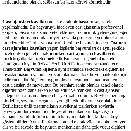
ilerletmelerine olanak sağlayan bir kapı görevi görmektedir.
Cast ajansları kayıtları
genel olarak bir başvuru sayesinde
yapılmaktadır. Bu başvuruyu inceleyen cast ajansının profesyonel
ekipleri, başvuran kişinin yeteneklerine, oyunculuk yeteneğine, eğer
herhangi bir oyunculuk kariyerine ya da projelerde yer almışsa bu
projelerdeki rollerini ve oyunculuk rolüne bakarak inceler.
Oyuncu
cast ajansları kayıtları
yapan kişilerin başvuruları da aynı şekilde
incelenirken genel olarak
manken cast ajansları kayıtları
daha
farklı koşullarda incelenmektedir Bu koşullar genel olarak ele
alındığında kişinin fiziksel özellikleri ilk inceleme sırasında yer
almaktadır. Başvuran kişilerin aynı zamanda sektördeki ölçüleri ile
kıyaslanmasının yanında yüz oranlarına da bakılır ve mankenlik için
belirlenen altın ölçülere uygun olması koşulunu sunan mankenlik
cast ajansları da mevcuttur. Bu oranlara sahip olanlar genel olarak
diğerlerinden daha erken kabul edilir ve mankenlik cast ajansları
kategorileri arasında hemen bir yere sahip olurlar. Böylece herhangi
bir defile, şov, fuar, organizasyon gibi etkinliklerde yer alabilirler.
Defilelerde ünlü tasarımcıların giysilerini taşırlarken şovlarda
televizyon dünyasının içinde yer alma imkanları doğar. Aynı
zamanda yerni bir ürün tanıtımı kapsamındaki fuarlarda da boy
gösterebilirler. Araba fuarlarında genel olarak vücut mankenleri yer
alır ve bu sayede de başvuran mankenlerin daha çok vücut ölçüleri