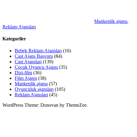
Mankenlik ajansı
,
Reklam Ajansları
Kategoriler
Bebek Reklam Ajansları
(16)
Cast Ajans Başvuru
(84)
Cast Ajansları
(139)
Çocuk Oyuncu Ajansı
(35)
Dizi-film
(36)
Film Ajansı
(38)
Mankenlik ajansı
(57)
Oyunculuk ajansları
(105)
Reklam Ajansları
(45)
WordPress Theme: Donovan by ThemeZee.