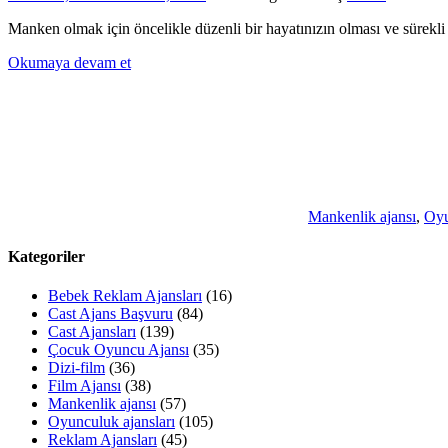
Manken olmak için öncelikle düzenli bir hayatınızın olması ve sürekli 
Okumaya devam et
Mankenlik ajansı
,
Oyu
Kategoriler
Bebek Reklam Ajansları
(16)
Cast Ajans Başvuru
(84)
Cast Ajansları
(139)
Çocuk Oyuncu Ajansı
(35)
Dizi-film
(36)
Film Ajansı
(38)
Mankenlik ajansı
(57)
Oyunculuk ajansları
(105)
Reklam Ajansları
(45)