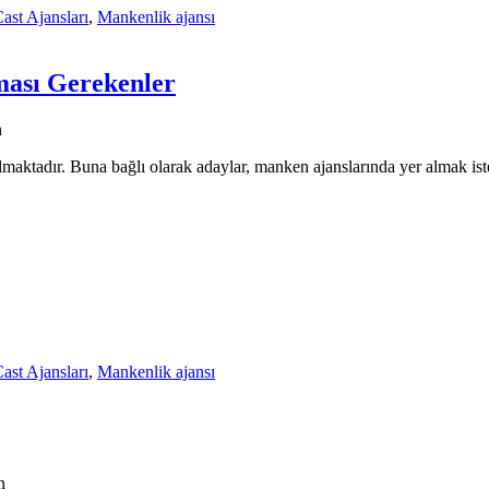
ast Ajansları
,
Mankenlik ajansı
ması Gerekenler
n
olmaktadır. Buna bağlı olarak adaylar, manken ajanslarında yer almak is
ast Ajansları
,
Mankenlik ajansı
n