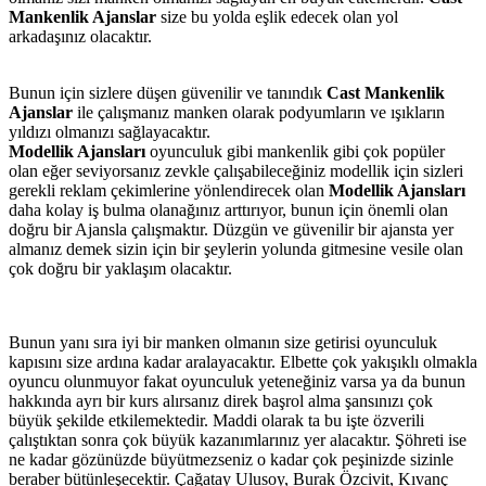
Mankenlik Ajanslar
size bu yolda eşlik edecek olan yol
arkadaşınız olacaktır.
Bunun için sizlere düşen güvenilir ve tanındık
Cast Mankenlik
Ajanslar
ile çalışmanız manken olarak podyumların ve ışıkların
yıldızı olmanızı sağlayacaktır.
Modellik Ajansları
oyunculuk gibi mankenlik gibi çok popüler
olan eğer seviyorsanız zevkle çalışabileceğiniz modellik için sizleri
gerekli reklam çekimlerine yönlendirecek olan
Modellik Ajansları
daha kolay iş bulma olanağınız arttırıyor, bunun için önemli olan
doğru bir Ajansla çalışmaktır. Düzgün ve güvenilir bir ajansta yer
almanız demek sizin için bir şeylerin yolunda gitmesine vesile olan
çok doğru bir yaklaşım olacaktır.
Bunun yanı sıra iyi bir manken olmanın size getirisi oyunculuk
kapısını size ardına kadar aralayacaktır. Elbette çok yakışıklı olmakla
oyuncu olunmuyor fakat oyunculuk yeteneğiniz varsa ya da bunun
hakkında ayrı bir kurs alırsanız direk başrol alma şansınızı çok
büyük şekilde etkilemektedir. Maddi olarak ta bu işte özverili
çalıştıktan sonra çok büyük kazanımlarınız yer alacaktır. Şöhreti ise
ne kadar gözünüzde büyütmezseniz o kadar çok peşinizde sizinle
beraber bütünleşecektir. Çağatay Ulusoy, Burak Özcivit, Kıvanç