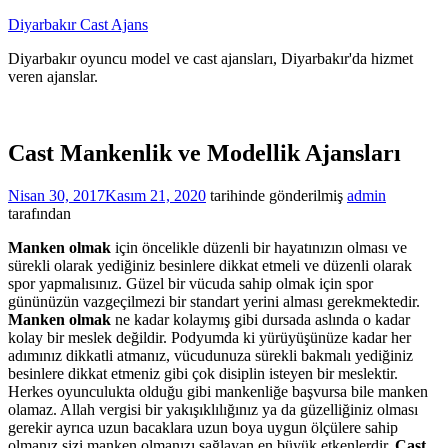
İçeriğe
Diyarbakır Cast Ajans
atla
Diyarbakır oyuncu model ve cast ajansları, Diyarbakır'da hizmet
veren ajanslar.
Cast Mankenlik ve Modellik Ajansları
Nisan 30, 2017
Kasım 21, 2020
tarihinde gönderilmiş
admin
tarafından
Manken olmak
için öncelikle düzenli bir hayatınızın olması ve
sürekli olarak yediğiniz besinlere dikkat etmeli ve düzenli olarak
spor yapmalısınız. Güzel bir vücuda sahip olmak için spor
gününüzün vazgeçilmezi bir standart yerini alması gerekmektedir.
Manken olmak
ne kadar kolaymış gibi dursada aslında o kadar
kolay bir meslek değildir. Podyumda ki yürüyüşünüze kadar her
adımınız dikkatli atmanız, vücudunuza sürekli bakmalı yediğiniz
besinlere dikkat etmeniz gibi çok disiplin isteyen bir meslektir.
Herkes oyunculukta olduğu gibi mankenliğe başvursa bile manken
olamaz. Allah vergisi bir yakışıklılığınız ya da güzelliğiniz olması
gerekir ayrıca uzun bacaklara uzun boya uygun ölçülere sahip
olmanız sizi manken olmanızı sağlayan en büyük etkenlerdir.
Cast