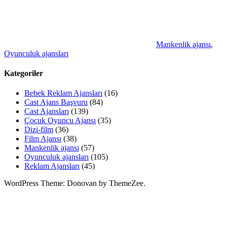
Mankenlik ajansı
,
Oyunculuk ajansları
Kategoriler
Bebek Reklam Ajansları
(16)
Cast Ajans Başvuru
(84)
Cast Ajansları
(139)
Çocuk Oyuncu Ajansı
(35)
Dizi-film
(36)
Film Ajansı
(38)
Mankenlik ajansı
(57)
Oyunculuk ajansları
(105)
Reklam Ajansları
(45)
WordPress Theme: Donovan by ThemeZee.