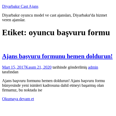
İçeriğe
Diyarbakır Cast Ajans
atla
Diyarbakır oyuncu model ve cast ajansları, Diyarbakır'da hizmet
veren ajanslar.
Etiket:
oyuncu başvuru formu
Ajans başvuru formunu hemen doldurun!
Mart 15, 2017
Kasım 21, 2020
tarihinde gönderilmiş
admin
tarafından
Ajans başvuru formunu hemen doldurun! Ajans başvuru formu
bünyesinde yeni isimleri kadrosuna dahil etmeyi başarmış olan
firmamız, bu noktada ise
Okumaya devam et