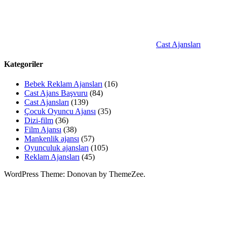
Cast Ajansları
Kategoriler
Bebek Reklam Ajansları
(16)
Cast Ajans Başvuru
(84)
Cast Ajansları
(139)
Çocuk Oyuncu Ajansı
(35)
Dizi-film
(36)
Film Ajansı
(38)
Mankenlik ajansı
(57)
Oyunculuk ajansları
(105)
Reklam Ajansları
(45)
WordPress Theme: Donovan by ThemeZee.