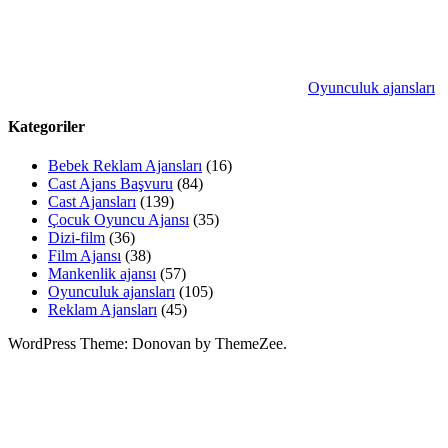
Oyunculuk ajansları
Kategoriler
Bebek Reklam Ajansları
(16)
Cast Ajans Başvuru
(84)
Cast Ajansları
(139)
Çocuk Oyuncu Ajansı
(35)
Dizi-film
(36)
Film Ajansı
(38)
Mankenlik ajansı
(57)
Oyunculuk ajansları
(105)
Reklam Ajansları
(45)
WordPress Theme: Donovan by ThemeZee.