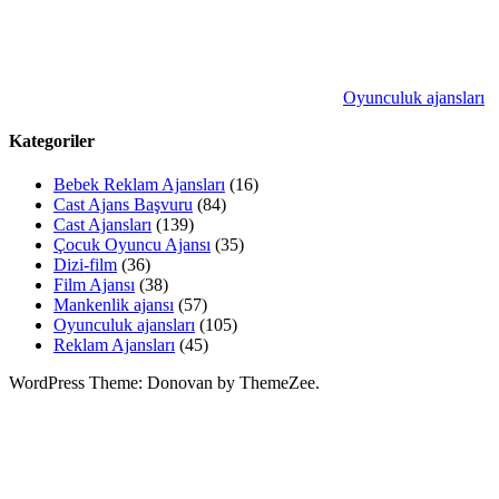
Oyunculuk ajansları
Kategoriler
Bebek Reklam Ajansları
(16)
Cast Ajans Başvuru
(84)
Cast Ajansları
(139)
Çocuk Oyuncu Ajansı
(35)
Dizi-film
(36)
Film Ajansı
(38)
Mankenlik ajansı
(57)
Oyunculuk ajansları
(105)
Reklam Ajansları
(45)
WordPress Theme: Donovan by ThemeZee.