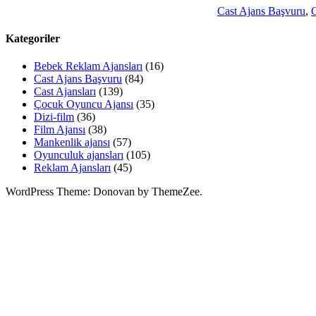
Cast Ajans Başvuru
,
C
Kategoriler
Bebek Reklam Ajansları
(16)
Cast Ajans Başvuru
(84)
Cast Ajansları
(139)
Çocuk Oyuncu Ajansı
(35)
Dizi-film
(36)
Film Ajansı
(38)
Mankenlik ajansı
(57)
Oyunculuk ajansları
(105)
Reklam Ajansları
(45)
WordPress Theme: Donovan by ThemeZee.