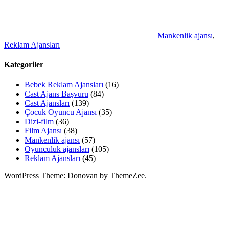
Mankenlik ajansı
,
Reklam Ajansları
Kategoriler
Bebek Reklam Ajansları
(16)
Cast Ajans Başvuru
(84)
Cast Ajansları
(139)
Çocuk Oyuncu Ajansı
(35)
Dizi-film
(36)
Film Ajansı
(38)
Mankenlik ajansı
(57)
Oyunculuk ajansları
(105)
Reklam Ajansları
(45)
WordPress Theme: Donovan by ThemeZee.