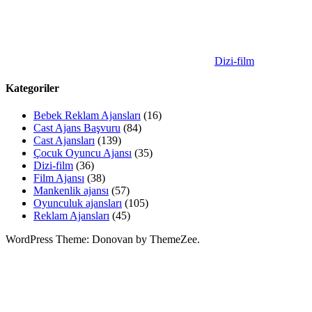
Dizi-film
Kategoriler
Bebek Reklam Ajansları
(16)
Cast Ajans Başvuru
(84)
Cast Ajansları
(139)
Çocuk Oyuncu Ajansı
(35)
Dizi-film
(36)
Film Ajansı
(38)
Mankenlik ajansı
(57)
Oyunculuk ajansları
(105)
Reklam Ajansları
(45)
WordPress Theme: Donovan by ThemeZee.