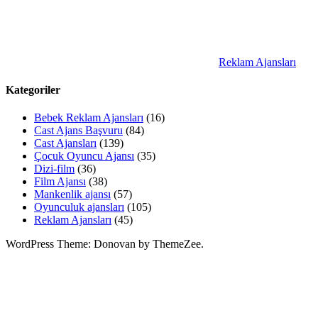
Reklam Ajansları
Kategoriler
Bebek Reklam Ajansları
(16)
Cast Ajans Başvuru
(84)
Cast Ajansları
(139)
Çocuk Oyuncu Ajansı
(35)
Dizi-film
(36)
Film Ajansı
(38)
Mankenlik ajansı
(57)
Oyunculuk ajansları
(105)
Reklam Ajansları
(45)
WordPress Theme: Donovan by ThemeZee.