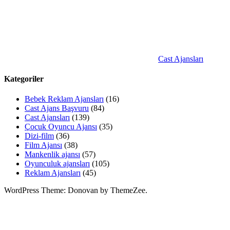
Cast Ajansları
Kategoriler
Bebek Reklam Ajansları
(16)
Cast Ajans Başvuru
(84)
Cast Ajansları
(139)
Çocuk Oyuncu Ajansı
(35)
Dizi-film
(36)
Film Ajansı
(38)
Mankenlik ajansı
(57)
Oyunculuk ajansları
(105)
Reklam Ajansları
(45)
WordPress Theme: Donovan by ThemeZee.