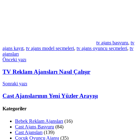
tv ajans başvuru
,
tv
ajans kayıt
,
tv ajans model seçmeleri
,
tv ajans oyuncu seçmeleri
,
tv
ajansları
Yazı
Önceki yazı
gezinmesi
TV Reklam Ajansları Nasıl Çalışır
Sonraki yazı
Cast Ajanslarının Yeni Yüzler Arayışı
Kategoriler
Bebek Reklam Ajansları
(16)
Cast Ajans Başvuru
(84)
Cast Ajansları
(139)
Çocuk Oyuncu Ajansı
(35)