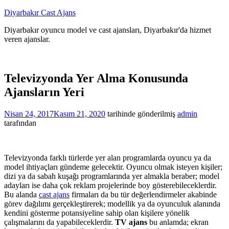
İçeriğe
Diyarbakır Cast Ajans
atla
Diyarbakır oyuncu model ve cast ajansları, Diyarbakır'da hizmet
veren ajanslar.
Televizyonda Yer Alma Konusunda
Ajansların Yeri
Nisan 24, 2017
Kasım 21, 2020
tarihinde gönderilmiş
admin
tarafından
Televizyonda farklı türlerde yer alan programlarda oyuncu ya da
model ihtiyaçları gündeme gelecektir. Oyuncu olmak isteyen kişiler;
dizi ya da sabah kuşağı programlarında yer almakla beraber; model
adayları ise daha çok reklam projelerinde boy gösterebileceklerdir.
Bu alanda
cast ajans
firmaları da bu tür değerlendirmeler akabinde
görev dağılımı gerçekleştirerek; modellik ya da oyunculuk alanında
kendini gösterme potansiyeline sahip olan kişilere yönelik
çalışmalarını da yapabileceklerdir.
TV ajans
bu anlamda; ekran