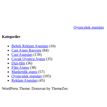
Oyunculuk ajansları
Kategoriler
Bebek Reklam Ajansları
(16)
Cast Ajans Başvuru
(84)
Cast Ajansları
(139)
Çocuk Oyuncu Ajansı
(35)
Dizi-film
(36)
Film Ajansı
(38)
Mankenlik ajansı
(57)
Oyunculuk ajansları
(105)
Reklam Ajansları
(45)
WordPress Theme: Donovan by ThemeZee.